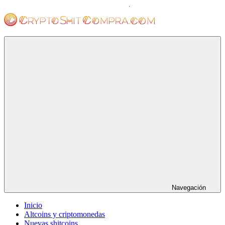
Saltar
al
contenido
cryptoshitcompra.com
Navegación
Inicio
Altcoins y criptomonedas
Nuevas shitcoins