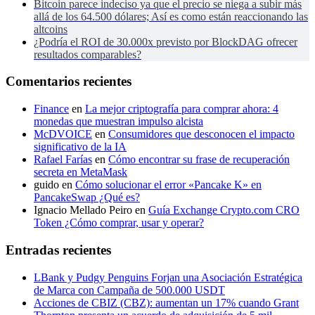
Bitcoin parece indeciso ya que el precio se niega a subir más
allá de los 64.500 dólares; Así es como están reaccionando las
altcoins
¿Podría el ROI de 30.000x previsto por BlockDAG ofrecer
resultados comparables?
Comentarios recientes
Finance
en
La mejor criptografía para comprar ahora: 4
monedas que muestran impulso alcista
McDVOICE
en
Consumidores que desconocen el impacto
significativo de la IA
Rafael Farías
en
Cómo encontrar su frase de recuperación
secreta en MetaMask
guido
en
Cómo solucionar el error «Pancake K» en
PancakeSwap ¿Qué es?
Ignacio Mellado Peiro
en
Guía Exchange Crypto.com CRO
Token ¿Cómo comprar, usar y operar?
Entradas recientes
LBank y Pudgy Penguins Forjan una Asociación Estratégica
de Marca con Campaña de 500.000 USDT
Acciones de CBIZ (CBZ): aumentan un 17% cuando Grant