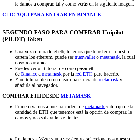
le damos a comprar, tal y como verás en la siguiente imagen.
CLIC AQUI PARA ENTRAR EN BINANCE
SEGUNDO PASO PARA COMPRAR Unipilot
(PILOT) Token
Una vez comprado el eth, tenemos que transferir a nuestra
cartera los etherum, puede ser
trustwallet
o
metamask
, la cual
nosotros usamos.
Puedes ver un tutorial de como pasar eth
de
Binance
a
metamask
por la
red ETH
para hacerlo.
Y un tutorial de como crear una cartera de
metamask
y
añadirla al navegador.
COMPRAR ETH DESDE
METAMASK
Primero vamos a nuestra cartera de
metamask
y debajo de la
cantidad de ETH que tenemos está la opción de comprar, le
damos y nos saltará lo siguiente:
Le damos a Wyre y una vez dentro, seleccionamos nuestra