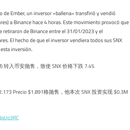
o de Ember, un inversor «ballena» transfirió y vendió
ares) a Binance hace 4 horas. Este movimiento provocó que
e retiraron de Binance entre el 31/01/2023 y el
es. El hecho de que el inversor vendiera todos sus SNX
esta inversión.
2.1M) 转入币安抛售，致使 SNX 价格下跌 7.4%
cio $2.173 Precio $1.891格抛售，他本次 SNX 投资实现 $0.3M
HNqUq3RC