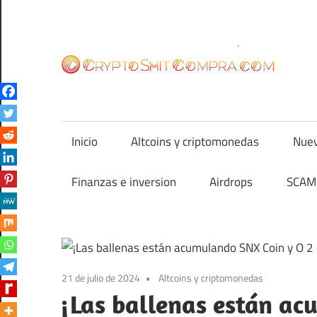
Saltar
al
contenido
cr
Inicio
Altcoins y criptomonedas
Nuev
Finanzas e inversion
Airdrops
SCAM 
21 de julio de 2024
Altcoins y criptomonedas
¡Las ballenas están a