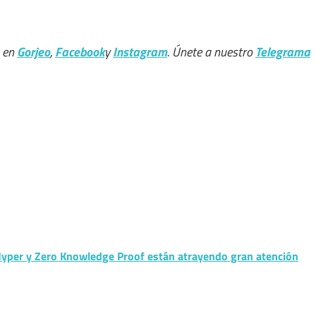
s en
Gorjeo
,
Facebook
y
Instagram
. Únete a nuestro
Telegrama
Hyper y Zero Knowledge Proof están atrayendo gran atención