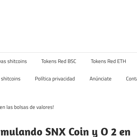
yptoshitcompra.com
as shitcoins
Tokens Red BSC
Tokens Red ETH
shitcoins
Política privacidad
Anúnciate
Cont
cumulando SNX Coin y O 2 en