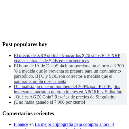
Post populares hoy
El precio de XRP podría alcanzar los $ 26 si los ETF XRP
vea las entradas de $ 5B en el primer mes
El bono de IA de DeepSnitch proporciona un ahorro del 300
% a medida que la preventa se prepara para un movimiento
parabólico, BTC y SOL son correctos a medida que el
panorama político se calienta
Un analista predice un bombeo del 200% para FLOKI, los
inversores muestran un gran interés en APORK y Shiba Inu
¿Qué es AGIX Coin? Reseñas de precios de Singularity
¡Uno había ganado el 7.000 por ciento!
Comentarios recientes
Finance
en
La mejor criptografía para comprar ahora: 4