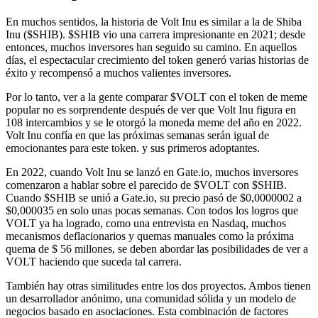
En muchos sentidos, la historia de Volt Inu es similar a la de Shiba
Inu ($SHIB). $SHIB vio una carrera impresionante en 2021; desde
entonces, muchos inversores han seguido su camino. En aquellos
días, el espectacular crecimiento del token generó varias historias de
éxito y recompensó a muchos valientes inversores.
Por lo tanto, ver a la gente comparar $VOLT con el token de meme
popular no es sorprendente después de ver que Volt Inu figura en
108 intercambios y se le otorgó la moneda meme del año en 2022.
Volt Inu confía en que las próximas semanas serán igual de
emocionantes para este token. y sus primeros adoptantes.
En 2022, cuando Volt Inu se lanzó en Gate.io, muchos inversores
comenzaron a hablar sobre el parecido de $VOLT con $SHIB.
Cuando $SHIB se unió a Gate.io, su precio pasó de $0,0000002 a
$0,000035 en solo unas pocas semanas. Con todos los logros que
VOLT ya ha logrado, como una entrevista en Nasdaq, muchos
mecanismos deflacionarios y quemas manuales como la próxima
quema de $ 56 millones, se deben abordar las posibilidades de ver a
VOLT haciendo que suceda tal carrera.
También hay otras similitudes entre los dos proyectos. Ambos tienen
un desarrollador anónimo, una comunidad sólida y un modelo de
negocios basado en asociaciones. Esta combinación de factores