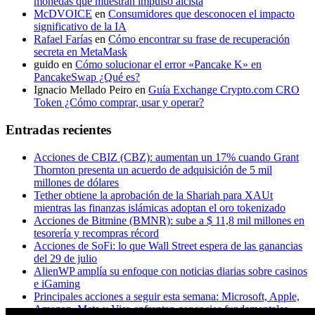
monedas que muestran impulso alcista
McDVOICE
en
Consumidores que desconocen el impacto
significativo de la IA
Rafael Farías
en
Cómo encontrar su frase de recuperación
secreta en MetaMask
guido
en
Cómo solucionar el error «Pancake K» en
PancakeSwap ¿Qué es?
Ignacio Mellado Peiro
en
Guía Exchange Crypto.com CRO
Token ¿Cómo comprar, usar y operar?
Entradas recientes
Acciones de CBIZ (CBZ): aumentan un 17% cuando Grant
Thornton presenta un acuerdo de adquisición de 5 mil
millones de dólares
Tether obtiene la aprobación de la Shariah para XAUt
mientras las finanzas islámicas adoptan el oro tokenizado
Acciones de Bitmine (BMNR): sube a $ 11,8 mil millones en
tesorería y recompras récord
Acciones de SoFi: lo que Wall Street espera de las ganancias
del 29 de julio
AlienWP amplía su enfoque con noticias diarias sobre casinos
e iGaming
Principales acciones a seguir esta semana: Microsoft, Apple,
Amazon, Meta y Visa enfrentan ganancias fundamentales