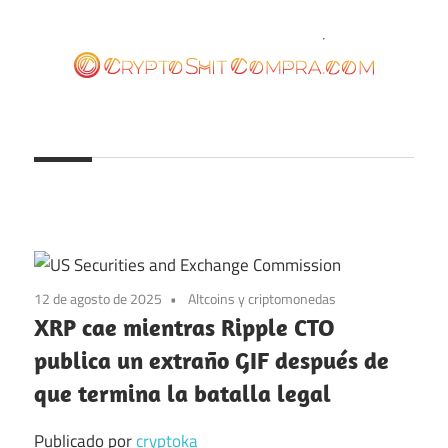
Saltar
al
contenido
cryptoshitcompra.com
12 de agosto de 2025
Altcoins y criptomonedas
XRP cae mientras Ripple CTO
publica un extraño GIF después de
que termina la batalla legal
Publicado por
cryptoka