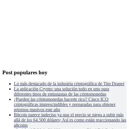
Post populares hoy
Lo más destacado de la industria criptográfica de Tim Draper
La aplicación Crypto: una solución todo en uno para
diferentes tipos de entusiastas de las criptomonedas
¿Pueden las criptomonedas hacerte rico? Cinco ICO
criptográficas imprescindibles y preparadas para obtener
retornos masivos este año
Bitcoin parece indeciso ya que el precio se niega a subir más
allá de los 64.500 dólares; Así es como están reaccionando las
altcoins