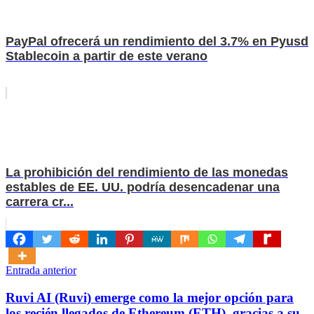
PayPal ofrecerá un rendimiento del 3.7% en Pyusd
Stablecoin a partir de este verano
La prohibición del rendimiento de las monedas
estables de EE. UU. podría desencadenar una
carrera cr...
Navegación
Entrada anterior
de
Ruvi AI (Ruvi) emerge como la mejor opción para
entradas
los recién llegados de Ethereum (ETH), gracias a su