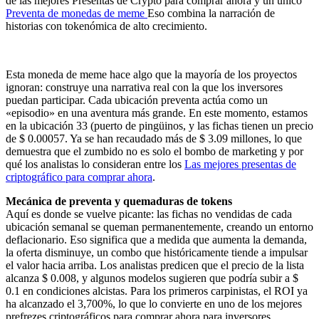
de las mejores Presentas de Crypto para comprar ahora y un único
Preventa de monedas de meme
Eso combina la narración de
historias con tokenómica de alto crecimiento.
Esta moneda de meme hace algo que la mayoría de los proyectos
ignoran: construye una narrativa real con la que los inversores
puedan participar. Cada ubicación preventa actúa como un
«episodio» en una aventura más grande. En este momento, estamos
en la ubicación 33 (puerto de pingüinos, y las fichas tienen un precio
de $ 0.00057. Ya se han recaudado más de $ 3.09 millones, lo que
demuestra que el zumbido no es solo el bombo de marketing y por
qué los analistas lo consideran entre los
Las mejores presentas de
criptográfico para comprar ahora
.
Mecánica de preventa y quemaduras de tokens
Aquí es donde se vuelve picante: las fichas no vendidas de cada
ubicación semanal se queman permanentemente, creando un entorno
deflacionario. Eso significa que a medida que aumenta la demanda,
la oferta disminuye, un combo que históricamente tiende a impulsar
el valor hacia arriba. Los analistas predicen que el precio de la lista
alcanza $ 0.008, y algunos modelos sugieren que podría subir a $
0.1 en condiciones alcistas. Para los primeros carpinistas, el ROI ya
ha alcanzado el 3,700%, lo que lo convierte en uno de los mejores
prefrezes criptográficos para comprar ahora para inversores