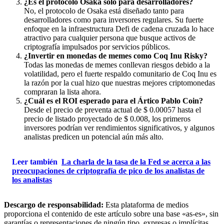
¿Es el protocolo Osaka solo para desarrolladores?
No, el protocolo de Osaka está diseñado tanto para
desarrolladores como para inversores regulares. Su fuerte
enfoque en la infraestructura Defi de cadena cruzada lo hace
atractivo para cualquier persona que busque activos de
criptografía impulsados por servicios públicos.
¿Invertir en monedas de memes como Coq Inu Risky?
Todas las monedas de memes conllevan riesgos debido a la
volatilidad, pero el fuerte respaldo comunitario de Coq Inu es
la razón por la cual hizo que nuestras mejores criptomonedas
compraran la lista ahora.
¿Cuál es el ROI esperado para el Ártico Pablo Coin?
Desde el precio de preventa actual de $ 0.00057 hasta el
precio de listado proyectado de $ 0.008, los primeros
inversores podrían ver rendimientos significativos, y algunos
analistas predicen un potencial aún más alto.
Leer también
La charla de la tasa de la Fed se acerca a las
preocupaciones de criptografía de pico de los analistas de
los analistas
Descargo de responsabilidad:
Esta plataforma de medios
proporciona el contenido de este artículo sobre una base «as-es», sin
garantías o representaciones de ningún tipo, expresas o implícitas.