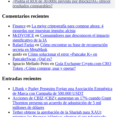
¿Podría el ROI de 30.000x previsto por BlockDAG ofrecer
resultados comparables?
Comentarios recientes
Finance
en
La mejor criptografía para comprar ahora: 4
monedas que muestran impulso alcista
McDVOICE
en
Consumidores que desconocen el impacto
significativo de la IA
Rafael Farías
en
Cómo encontrar su frase de recuperación
secreta en MetaMask
guido
en
Cómo solucionar el error «Pancake K» en
PancakeSwap ¿Qué es?
Ignacio Mellado Peiro
en
Guía Exchange Crypto.com CRO
Token ¿Cómo comprar, usar y operar?
Entradas recientes
LBank y Pudgy Penguins Forjan una Asociación Estratégica
de Marca con Campaña de 500.000 USDT
Acciones de CBIZ (CBZ): aumentan un 17% cuando Grant
Thornton presenta un acuerdo de adquisición de 5 mil
millones de dólares
Tether obtiene la aprobación de la Shariah para XAUt
mientras las finanzas islámicas adoptan el oro tokenizado