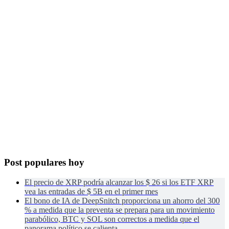
Post populares hoy
El precio de XRP podría alcanzar los $ 26 si los ETF XRP
vea las entradas de $ 5B en el primer mes
El bono de IA de DeepSnitch proporciona un ahorro del 300
% a medida que la preventa se prepara para un movimiento
parabólico, BTC y SOL son correctos a medida que el
panorama político se calienta