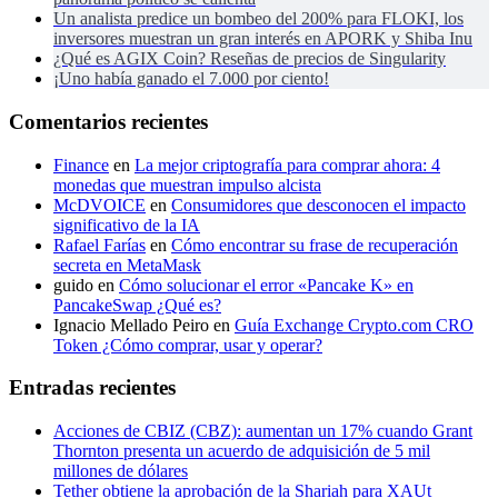
Un analista predice un bombeo del 200% para FLOKI, los
inversores muestran un gran interés en APORK y Shiba Inu
¿Qué es AGIX Coin? Reseñas de precios de Singularity
¡Uno había ganado el 7.000 por ciento!
Comentarios recientes
Finance
en
La mejor criptografía para comprar ahora: 4
monedas que muestran impulso alcista
McDVOICE
en
Consumidores que desconocen el impacto
significativo de la IA
Rafael Farías
en
Cómo encontrar su frase de recuperación
secreta en MetaMask
guido
en
Cómo solucionar el error «Pancake K» en
PancakeSwap ¿Qué es?
Ignacio Mellado Peiro
en
Guía Exchange Crypto.com CRO
Token ¿Cómo comprar, usar y operar?
Entradas recientes
Acciones de CBIZ (CBZ): aumentan un 17% cuando Grant
Thornton presenta un acuerdo de adquisición de 5 mil
millones de dólares
Tether obtiene la aprobación de la Shariah para XAUt