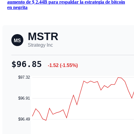
aumento de $ 2.44B para respaldar la estrategia de bitcoin
en negrita