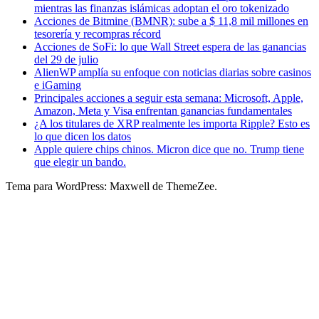
mientras las finanzas islámicas adoptan el oro tokenizado
Acciones de Bitmine (BMNR): sube a $ 11,8 mil millones en
tesorería y recompras récord
Acciones de SoFi: lo que Wall Street espera de las ganancias
del 29 de julio
AlienWP amplía su enfoque con noticias diarias sobre casinos
e iGaming
Principales acciones a seguir esta semana: Microsoft, Apple,
Amazon, Meta y Visa enfrentan ganancias fundamentales
¿A los titulares de XRP realmente les importa Ripple? Esto es
lo que dicen los datos
Apple quiere chips chinos. Micron dice que no. Trump tiene
que elegir un bando.
Tema para WordPress: Maxwell de ThemeZee.