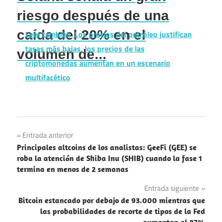
riesgo después de una
caída del 20% en el
Leer también
Los precios del petróleo justifican
tasas más bajas, los precios de las
volumen de...
criptomonedas aumentan en un escenario
multifacético
Navegación
Entrada anterior
Principales altcoins de los analistas: GeeFi (GEE) se
de
roba la atención de Shiba Inu (SHIB) cuando la fase 1
termina en menos de 2 semanas
entradas
Entrada siguiente
Bitcoin estancado por debajo de 93.000 mientras que
las probabilidades de recorte de tipos de la Fed