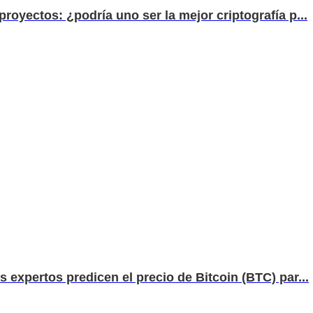
royectos: ¿podría uno ser la mejor criptografía p...
 expertos predicen el precio de Bitcoin (BTC) par...