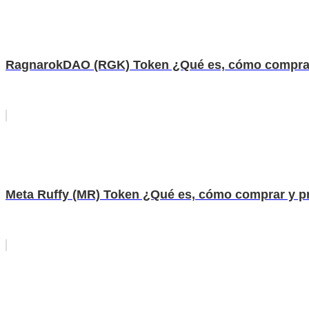
RagnarokDAO (RGK) Token ¿Qué es, cómo comprar
Meta Ruffy (MR) Token ¿Qué es, cómo comprar y p