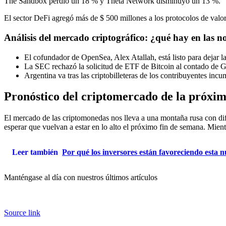
The Sandbox perdió un 18 % y Theta Network disminuyó un 13 %.
El sector DeFi agregó más de $ 500 millones a los protocolos de valor
Análisis del mercado criptográfico: ¿qué hay en las no
El cofundador de OpenSea, Alex Atallah, está listo para dejar l
La SEC rechazó la solicitud de ETF de Bitcoin al contado de Gr
Argentina va tras las criptobilleteras de los contribuyentes incu
Pronóstico del criptomercado de la próxi
El mercado de las criptomonedas nos lleva a una montaña rusa con di
esperar que vuelvan a estar en lo alto el próximo fin de semana. Mient
Leer también
Por qué los inversores están favoreciendo esta
Manténgase al día con nuestros últimos artículos
Source link