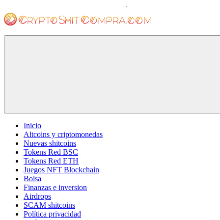
Saltar
al
contenido
cryptoshitcompra.com
Inicio
Altcoins y criptomonedas
Nuevas shitcoins
Tokens Red BSC
Tokens Red ETH
Juegos NFT Blockchain
Bolsa
Finanzas e inversion
Airdrops
SCAM shitcoins
Política privacidad