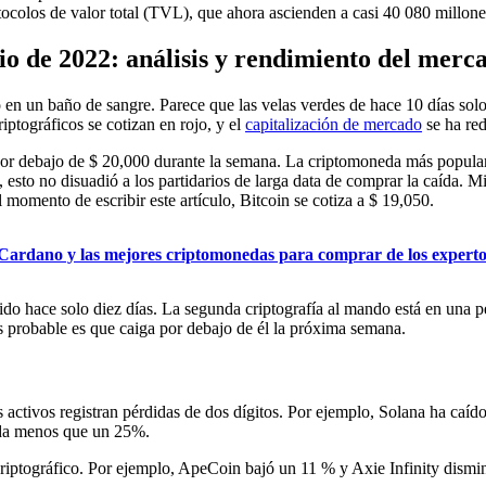
ocolos de valor total (TVL), que ahora ascienden a casi 40 080 millone
lio de 2022: análisis y rendimiento del merc
io en un baño de sangre. Parece que las velas verdes de hace 10 días sol
ptográficos se cotizan en rojo, y el
capitalización de mercado
se ha red
or debajo de $ 20,000 durante la semana. La criptomoneda más popular 
 esto no disuadió a los partidarios de larga data de comprar la caída. 
omento de escribir este artículo, Bitcoin se cotiza a $ 19,050.
 Cardano y las mejores criptomonedas para comprar de los experto
o hace solo diez días. La segunda criptografía al mando está en una pe
s probable es que caiga por debajo de él la próxima semana.
los activos registran pérdidas de dos dígitos. Por ejemplo, Solana ha 
da menos que un 25%.
criptográfico. Por ejemplo, ApeCoin bajó un 11 % y Axie Infinity dism