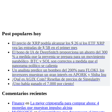
Post populares hoy
El precio de XRP podría alcanzar los $ 26 si los ETF XRP
vea las entradas de $ 5B en el primer mes
El bono de IA de DeepSnitch proporciona un ahorro del 300
% a medida que la preventa se prepara para un movimiento
parabólico, BTC y SOL son correctos a medida que el
panorama político se calienta
Un analista predice un bombeo del 200% para FLOKI, los
inversores muestran un gran interés en APORK y Shiba Inu
¿Qué es AGIX Coin? Reseñas de precios de Singularity
¡Uno había ganado el 7.000 por ciento!
Comentarios recientes
Finance
en
La mejor criptografía para comprar ahora: 4
monedas que muestran impulso alcista