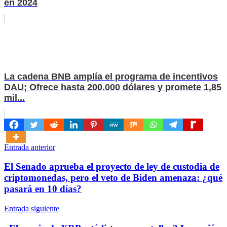
en 2024
La cadena BNB amplía el programa de incentivos
DAU; Ofrece hasta 200.000 dólares y promete 1,85
mil...
Navegación
Entrada anterior
de
El Senado aprueba el proyecto de ley de custodia de
entradas
criptomonedas, pero el veto de Biden amenaza: ¿qué
pasará en 10 días?
Entrada siguiente