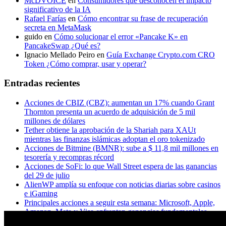
McDVOICE
en
Consumidores que desconocen el impacto
significativo de la IA
Rafael Farías
en
Cómo encontrar su frase de recuperación
secreta en MetaMask
guido
en
Cómo solucionar el error «Pancake K» en
PancakeSwap ¿Qué es?
Ignacio Mellado Peiro
en
Guía Exchange Crypto.com CRO
Token ¿Cómo comprar, usar y operar?
Entradas recientes
Acciones de CBIZ (CBZ): aumentan un 17% cuando Grant
Thornton presenta un acuerdo de adquisición de 5 mil
millones de dólares
Tether obtiene la aprobación de la Shariah para XAUt
mientras las finanzas islámicas adoptan el oro tokenizado
Acciones de Bitmine (BMNR): sube a $ 11,8 mil millones en
tesorería y recompras récord
Acciones de SoFi: lo que Wall Street espera de las ganancias
del 29 de julio
AlienWP amplía su enfoque con noticias diarias sobre casinos
e iGaming
Principales acciones a seguir esta semana: Microsoft, Apple,
Amazon, Meta y Visa enfrentan ganancias fundamentales
¿A los titulares de XRP realmente les importa Ripple? Esto es