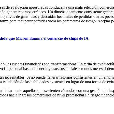
ases de evaluación apresuradas conducen a una mala selección comercial.
ación genera retornos erráticos. Un dimensionamiento consistente genera
 objetivos de ganancias y descuidar los límites de pérdidas diarias prov
ganza para recuperar pérdidas viola los parámetros de riesgo. Aceptar p
ida que Micron ilumina el comercio de chips de IA
do, las cuentas financiadas son transformadoras. La tarifa de evaluaci
rcial personal hasta obtener ingresos sustanciales en unos meses si dem
tes no rentables. Si no puede generar retornos consistentes en un entor
 validación de las habilidades existentes en lugar de una forma de evit
articularmente aquellos que se sienten cómodos con una gestión de riesg
pidos hacia ingresos comerciales de nivel profesional sin riesgo financie