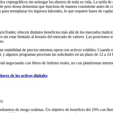
os criptográficos sin arriesgar los ahorros de toda su vida. La tarifa d
ble pero desea demostrar que funciona de manera consistente antes de c
s para reemplazar los ingresos laborales, lo que requiere bases de capit
Trader, ofrecen distintos beneficios más allá de los mercados tradicion
s sin estar limitado al horario del mercado de valores. Las posiciones 
es.
abilidad de precios mientras opera con activos volátiles. Cuando esté 
l, y algunos programas procesan las solicitudes en un plazo de 12 a 24 
 está negociando con libros de órdenes reales, no con plataformas interm
rez de los activos digitales
es:
rámetros de riesgo realistas. Un objetivo de beneficio del 10% con lími