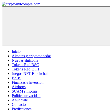
Saltar
al
cryptoshitcompra.com
contenido
Inicio
Altcoins y criptomonedas
Nuevas shitcoins
Tokens Red BSC
Tokens Red ETH
Juegos NFT Blockchain
Bolsa
Finanzas e inversion
Airdrops
SCAM shitcoins
Política privacidad
Anúnciate
Contacto
Predicciones