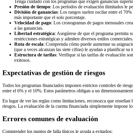
Tenga cuidado con los programas que exigen ganancias superio
Presión de tiempo
: Los períodos de evaluación ilimitados le p
División de ganancias
: Los rangos suelen oscilar entre el 70%
más importante que el solo porcentaje.
Velocidad de pago
: Los cronogramas de pagos mensuales crean
a las ganancias.
Libertad estratégica
: Asegúrese de que el programa permita su
restricciones estratégicas y admiten diversos estilos comerciales
Ruta de escala
: Comprenda cómo puede aumentar su asignación d
(que a veces alcanzan las siete cifras) le ayudan a planificar su 
Estructura de tarifas
: Verifique si las tarifas de evaluación 
exitosos.
Expectativas de gestión de riesgos
Todos los programas financiados imponen estrictos controles de riesg
entre el 6% y el 10%. Estos parámetros obligan a un dimensionamiento 
En lugar de ver las reglas como limitaciones, reconozca que enseñan h
riesgos. La evaluación de la cuenta financiada simplemente impone lo
Errores comunes de evaluación
Comprender los puntos de falla típicos le ayuda a evitarlos: