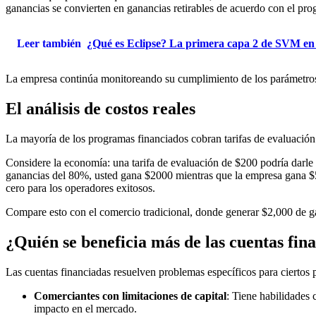
ganancias se convierten en ganancias retirables de acuerdo con el pr
Leer también
¿Qué es Eclipse? La primera capa 2 de SVM e
La empresa continúa monitoreando su cumplimiento de los parámetros d
El análisis de costos reales
La mayoría de los programas financiados cobran tarifas de evaluación 
Considere la economía: una tarifa de evaluación de $200 podría darl
ganancias del 80%, usted gana $2000 mientras que la empresa gana $50
cero para los operadores exitosos.
Compare esto con el comercio tradicional, donde generar $2,000 de g
¿Quién se beneficia más de las cuentas fin
Las cuentas financiadas resuelven problemas específicos para ciertos p
Comerciantes con limitaciones de capital
: Tiene habilidades
impacto en el mercado.