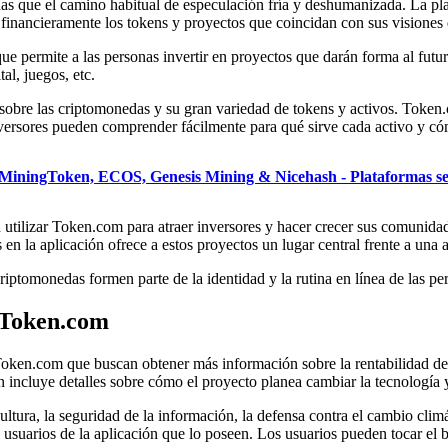
 que el camino habitual de especulación fría y deshumanizada. La plata
 financieramente los tokens y proyectos que coincidan con sus visiones
permite a las personas invertir en proyectos que darán forma al futuro,
al, juegos, etc.
obre las criptomonedas y su gran variedad de tokens y activos. Token.c
versores pueden comprender fácilmente para qué sirve cada activo y có
 MiningToken, ECOS, Genesis Mining & Nicehash - Plataformas se
n utilizar Token.com para atraer inversores y hacer crecer sus comunid
s en la aplicación ofrece a estos proyectos un lugar central frente a una
iptomonedas formen parte de la identidad y la rutina en línea de las pers
 Token.com
 Token.com que buscan obtener más información sobre la rentabilidad 
n incluye detalles sobre cómo el proyecto planea cambiar la tecnología
ltura, la seguridad de la información, la defensa contra el cambio clim
de usuarios de la aplicación que lo poseen. Los usuarios pueden tocar e