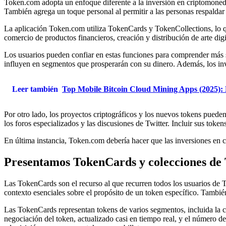
Token.com adopta un enfoque diferente a la inversión en criptomonedas
También agrega un toque personal al permitir a las personas respaldar
La aplicación Token.com utiliza TokenCards y TokenCollections, lo que 
comercio de productos financieros, creación y distribución de arte digit
Los usuarios pueden confiar en estas funciones para comprender más s
influyen en segmentos que prosperarán con su dinero. Además, los in
Leer también
Top Mobile Bitcoin Cloud Mining Apps (2025):
Por otro lado, los proyectos criptográficos y los nuevos tokens puede
los foros especializados y las discusiones de Twitter. Incluir sus token
En última instancia, Token.com debería hacer que las inversiones en cr
Presentamos TokenCards y colecciones de
Las TokenCards son el recurso al que recurren todos los usuarios de
contexto esenciales sobre el propósito de un token específico. Tambié
Las TokenCards representan tokens de varios segmentos, incluida la cu
negociación del token, actualizado casi en tiempo real, y el número 