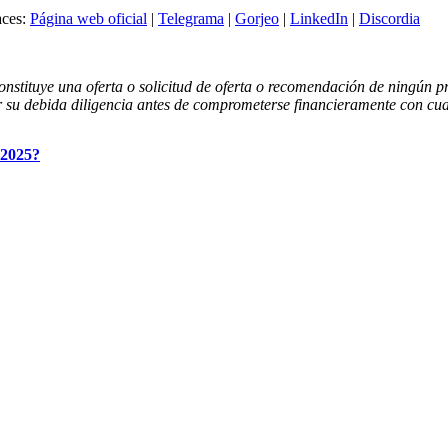
ces:
Página web oficial
|
Telegrama
|
Gorjeo
|
LinkedIn
|
Discordia
onstituye una oferta o solicitud de oferta o recomendación de ningún 
su debida diligencia antes de comprometerse financieramente con cualq
 2025?