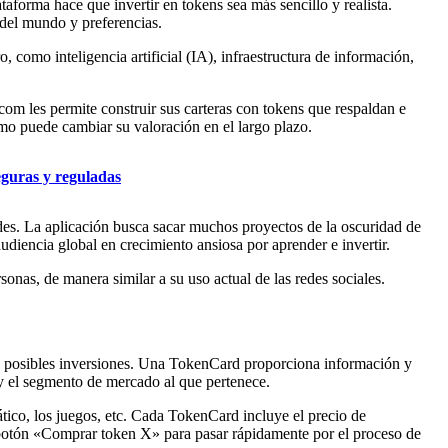
forma hace que invertir en tokens sea más sencillo y realista.
 del mundo y preferencias.
 como inteligencia artificial (IA), infraestructura de información,
om les permite construir sus carteras con tokens que respaldan e
mo puede cambiar su valoración en el largo plazo.
guras y reguladas
ades. La aplicación busca sacar muchos proyectos de la oscuridad de
 audiencia global en crecimiento ansiosa por aprender e invertir.
onas, de manera similar a su uso actual de las redes sociales.
de posibles inversiones. Una TokenCard proporciona información y
 y el segmento de mercado al que pertenece.
ático, los juegos, etc. Cada TokenCard incluye el precio de
l botón «Comprar token X» para pasar rápidamente por el proceso de