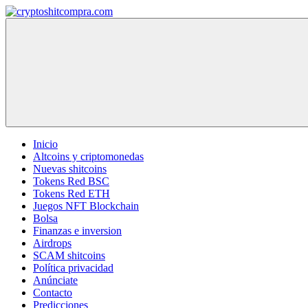
Saltar
al
cryptoshitcompra.com
contenido
Inicio
Altcoins y criptomonedas
Nuevas shitcoins
Tokens Red BSC
Tokens Red ETH
Juegos NFT Blockchain
Bolsa
Finanzas e inversion
Airdrops
SCAM shitcoins
Política privacidad
Anúnciate
Contacto
Predicciones