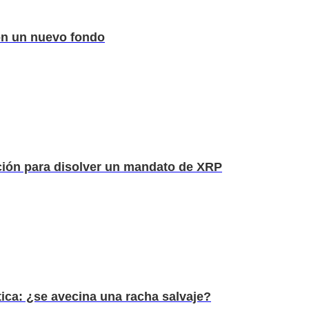
on un nuevo fondo
ción para disolver un mandato de XRP
tica: ¿se avecina una racha salvaje?