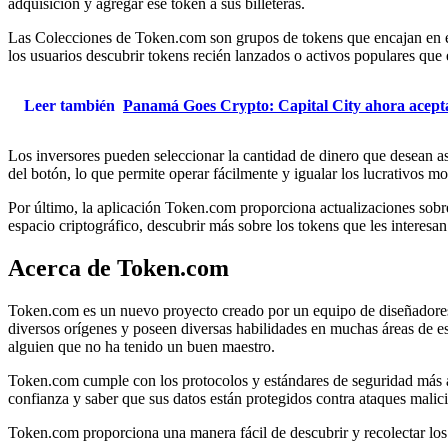
adquisición y agregar ese token a sus billeteras.
Las Colecciones de Token.com son grupos de tokens que encajan en e
los usuarios descubrir tokens recién lanzados o activos populares q
Leer también
Panamá Goes Crypto: Capital City ahora acepta 
Los inversores pueden seleccionar la cantidad de dinero que desean 
del botón, lo que permite operar fácilmente y igualar los lucrativos 
Por último, la aplicación Token.com proporciona actualizaciones sobr
espacio criptográfico, descubrir más sobre los tokens que les interesan
Acerca de Token.com
Token.com es un nuevo proyecto creado por un equipo de diseñadores, 
diversos orígenes y poseen diversas habilidades en muchas áreas de es
alguien que no ha tenido un buen maestro.
Token.com cumple con los protocolos y estándares de seguridad más al
confianza y saber que sus datos están protegidos contra ataques malic
Token.com proporciona una manera fácil de descubrir y recolectar los 