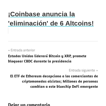
¡Coinbase anuncia la
'eliminación' de 6 Altcoins!
Navegación
Entrada anterior
Estados Unidos liderará Bitcoin y XRP, promete
de
bloquear CBDC durante la presidencia
entradas
Entrada siguiente
El ETF de Ethereum decepciona a los comerciantes de
criptomonedas alcistas; Millones de personas
cambian a este bluechip DeFi emergente
Dejar un comentario