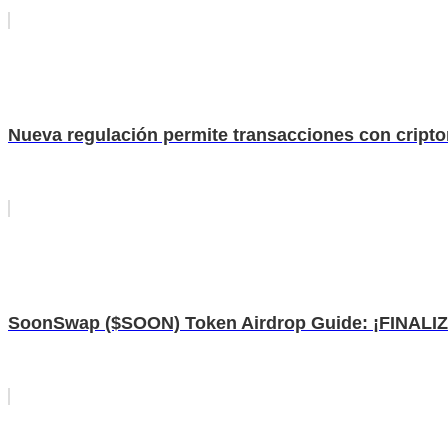
Nueva regulación permite transacciones con crip
SoonSwap ($SOON) Token Airdrop Guide: ¡FINALIZA