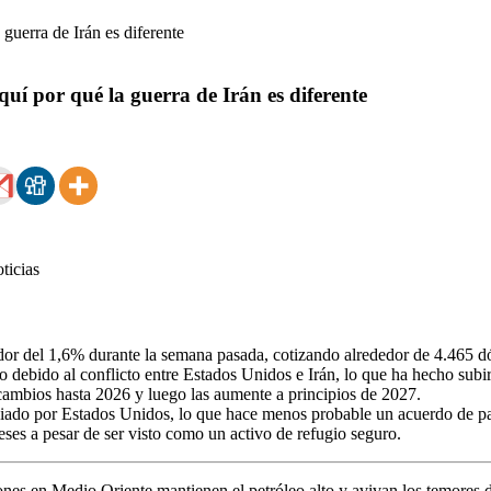
quí por qué la guerra de Irán es diferente
edor del 1,6% durante la semana pasada, cotizando alrededor de 4.465 dó
 debido al conflicto entre Estados Unidos e Irán, lo que ha hecho subir
cambios hasta 2026 y luego las aumente a principios de 2027.
diado por Estados Unidos, lo que hace menos probable un acuerdo de paz
es a pesar de ser visto como un activo de refugio seguro.
ones en Medio Oriente mantienen el petróleo alto y avivan los temores d