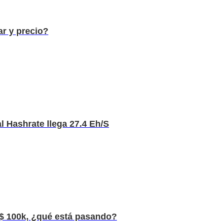
r y precio?
l Hashrate llega 27.4 Eh/S
 $ 100k, ¿qué está pasando?