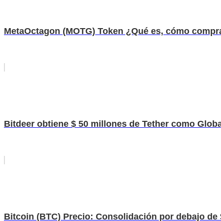
MetaOctagon (MOTG) Token ¿Qué es, cómo compra
Bitdeer obtiene $ 50 millones de Tether como Globa
Bitcoin (BTC) Precio: Consolidación por debajo de