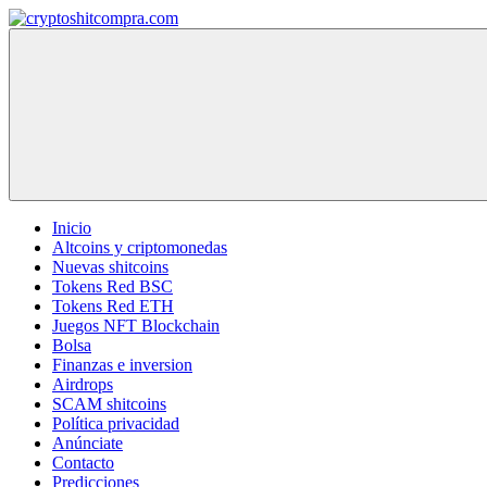
Saltar
al
cryptoshitcompra.com
contenido
Inicio
Altcoins y criptomonedas
Nuevas shitcoins
Tokens Red BSC
Tokens Red ETH
Juegos NFT Blockchain
Bolsa
Finanzas e inversion
Airdrops
SCAM shitcoins
Política privacidad
Anúnciate
Contacto
Predicciones