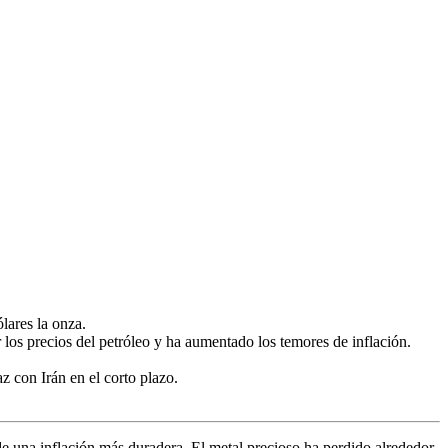
lares la onza.
 los precios del petróleo y ha aumentado los temores de inflación.
 con Irán en el corto plazo.
e una inflación más duradera. El metal precioso ha perdido alrededor