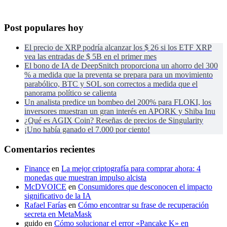
Post populares hoy
El precio de XRP podría alcanzar los $ 26 si los ETF XRP
vea las entradas de $ 5B en el primer mes
El bono de IA de DeepSnitch proporciona un ahorro del 300
% a medida que la preventa se prepara para un movimiento
parabólico, BTC y SOL son correctos a medida que el
panorama político se calienta
Un analista predice un bombeo del 200% para FLOKI, los
inversores muestran un gran interés en APORK y Shiba Inu
¿Qué es AGIX Coin? Reseñas de precios de Singularity
¡Uno había ganado el 7.000 por ciento!
Comentarios recientes
Finance
en
La mejor criptografía para comprar ahora: 4
monedas que muestran impulso alcista
McDVOICE
en
Consumidores que desconocen el impacto
significativo de la IA
Rafael Farías
en
Cómo encontrar su frase de recuperación
secreta en MetaMask
guido
en
Cómo solucionar el error «Pancake K» en