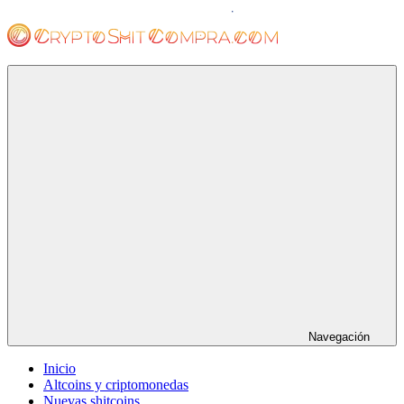
Saltar
al
contenido
cryptoshitcompra.com
Navegación
Inicio
Altcoins y criptomonedas
Nuevas shitcoins