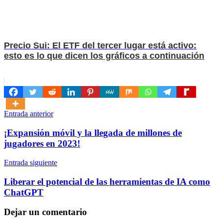
Precio Sui: El ETF del tercer lugar está activo:
esto es lo que dicen los gráficos a continuación
Navegación
Entrada anterior
de
¡Expansión móvil y la llegada de millones de
entradas
jugadores en 2023!
Entrada siguiente
Liberar el potencial de las herramientas de IA como
ChatGPT
Dejar un comentario