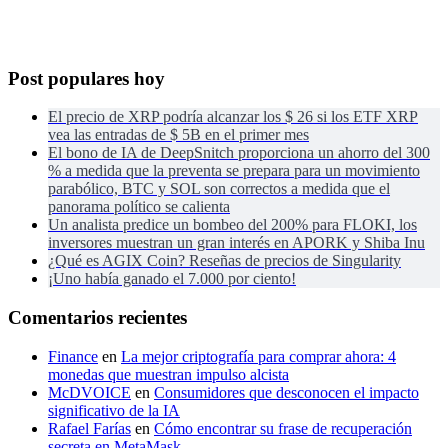
Post populares hoy
El precio de XRP podría alcanzar los $ 26 si los ETF XRP
vea las entradas de $ 5B en el primer mes
El bono de IA de DeepSnitch proporciona un ahorro del 300
% a medida que la preventa se prepara para un movimiento
parabólico, BTC y SOL son correctos a medida que el
panorama político se calienta
Un analista predice un bombeo del 200% para FLOKI, los
inversores muestran un gran interés en APORK y Shiba Inu
¿Qué es AGIX Coin? Reseñas de precios de Singularity
¡Uno había ganado el 7.000 por ciento!
Comentarios recientes
Finance
en
La mejor criptografía para comprar ahora: 4
monedas que muestran impulso alcista
McDVOICE
en
Consumidores que desconocen el impacto
significativo de la IA
Rafael Farías
en
Cómo encontrar su frase de recuperación
secreta en MetaMask