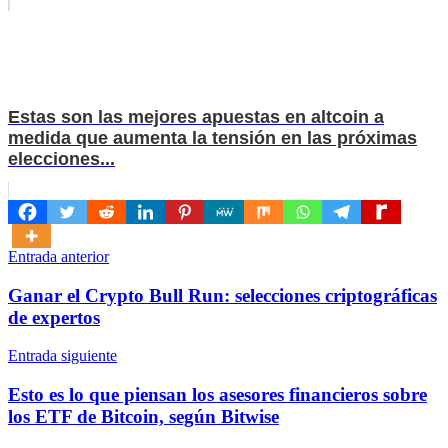
Estas son las mejores apuestas en altcoin a
medida que aumenta la tensión en las próximas
elecciones...
Navegación
Entrada anterior
de
Ganar el Crypto Bull Run: selecciones criptográficas
entradas
de expertos
Entrada siguiente
Esto es lo que piensan los asesores financieros sobre
los ETF de Bitcoin, según Bitwise