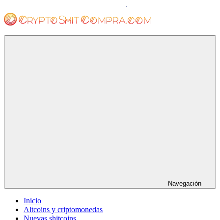
Saltar
al
contenido
cryptoshitcompra.com
Navegación
Inicio
Altcoins y criptomonedas
Nuevas shitcoins