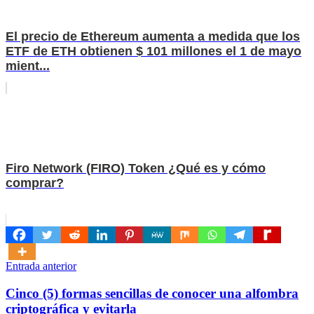
El precio de Ethereum aumenta a medida que los
ETF de ETH obtienen $ 101 millones el 1 de mayo
mient...
Firo Network (FIRO) Token ¿Qué es y cómo
comprar?
Navegación
Entrada anterior
de
Cinco (5) formas sencillas de conocer una alfombra
entradas
criptográfica y evitarla