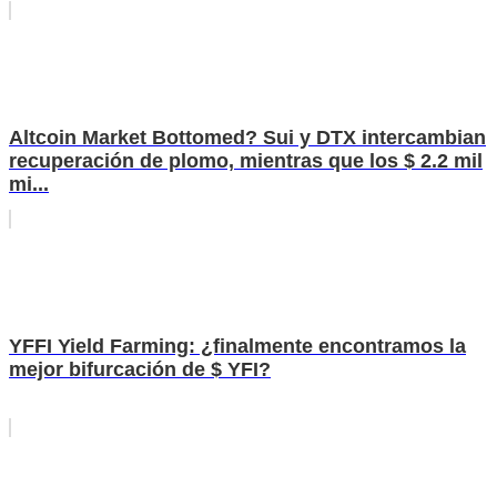
Altcoin Market Bottomed? Sui y DTX intercambian
recuperación de plomo, mientras que los $ 2.2 mil
mi...
YFFI Yield Farming: ¿finalmente encontramos la
mejor bifurcación de $ YFI?