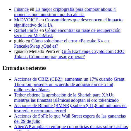
Finance
en
La mejor criptografía para comprar ahora: 4
monedas que muestran impulso alcista
McDVOICE
en
Consumidores que desconocen el impacto
significativo de la IA
Rafael Farías
en
Cómo encontrar su frase de recuperación
secreta en MetaMask
guido
en
Cómo solucionar el error «Pancake K» en
PancakeSwap ¿Qué es?
Ignacio Mellado Peiro
en
Guía Exchange Crypto.com CRO
Token ¿Cómo comprar, usar y operar?
Entradas recientes
Acciones de CBIZ (CBZ): aumentan un 17% cuando Grant
Thornton presenta un acuerdo de adquisición de 5 mil
millones de dólares
Tether obtiene la aprobación de la Shariah para XAUt
mientras las finanzas islámicas adoptan el oro tokenizado
Acciones de Bitmine (BMNR): sube a $ 11,8 mil millones en
tesorería y recompras récord
Acciones de SoFi: lo que Wall Street espera de las ganancias
del 29 de julio
AlienWP amplía su enfoque con noticias diarias sobre casinos