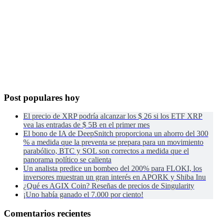
Post populares hoy
El precio de XRP podría alcanzar los $ 26 si los ETF XRP
vea las entradas de $ 5B en el primer mes
El bono de IA de DeepSnitch proporciona un ahorro del 300
% a medida que la preventa se prepara para un movimiento
parabólico, BTC y SOL son correctos a medida que el
panorama político se calienta
Un analista predice un bombeo del 200% para FLOKI, los
inversores muestran un gran interés en APORK y Shiba Inu
¿Qué es AGIX Coin? Reseñas de precios de Singularity
¡Uno había ganado el 7.000 por ciento!
Comentarios recientes