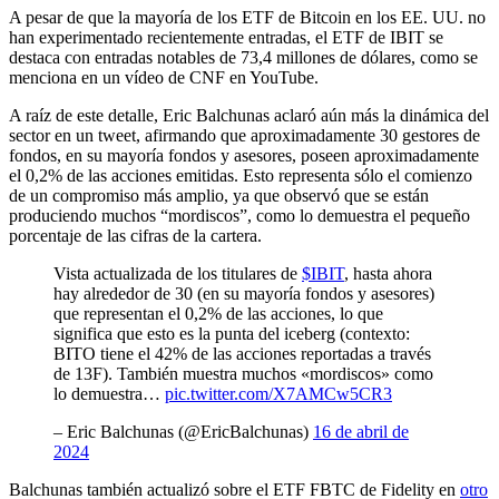
A pesar de que la mayoría de los ETF de Bitcoin en los EE. UU. no
han experimentado recientemente entradas, el ETF de IBIT se
destaca con entradas notables de 73,4 millones de dólares, como se
menciona en un vídeo de CNF en YouTube.
A raíz de este detalle, Eric Balchunas aclaró aún más la dinámica del
sector en un tweet, afirmando que aproximadamente 30 gestores de
fondos, en su mayoría fondos y asesores, poseen aproximadamente
el 0,2% de las acciones emitidas. Esto representa sólo el comienzo
de un compromiso más amplio, ya que observó que se están
produciendo muchos “mordiscos”, como lo demuestra el pequeño
porcentaje de las cifras de la cartera.
Vista actualizada de los titulares de
$IBIT
, hasta ahora
hay alrededor de 30 (en su mayoría fondos y asesores)
que representan el 0,2% de las acciones, lo que
significa que esto es la punta del iceberg (contexto:
BITO tiene el 42% de las acciones reportadas a través
de 13F). También muestra muchos «mordiscos» como
lo demuestra…
pic.twitter.com/X7AMCw5CR3
– Eric Balchunas (@EricBalchunas)
16 de abril de
2024
Balchunas también actualizó sobre el ETF FBTC de Fidelity en
otro