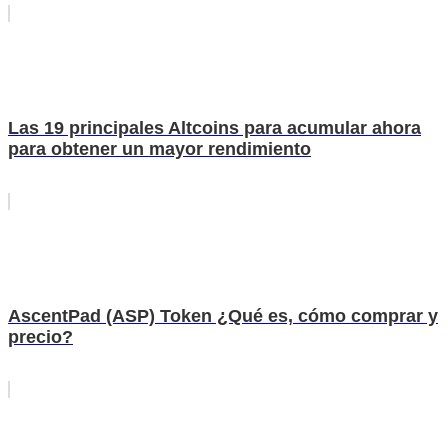
Las 19 principales Altcoins para acumular ahora
para obtener un mayor rendimiento
AscentPad (ASP) Token ¿Qué es, cómo comprar y
precio?