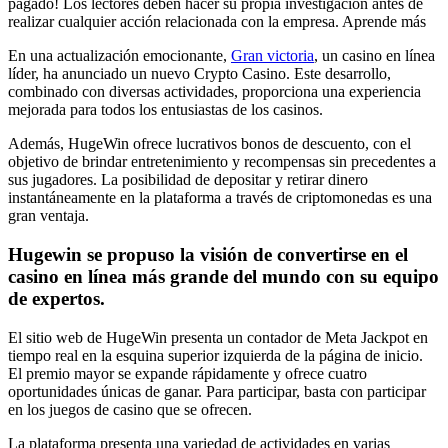
pagado! Los lectores deben hacer su propia investigación antes de
realizar cualquier acción relacionada con la empresa. Aprende más
En una actualización emocionante,
Gran victoria
, un casino en línea
líder, ha anunciado un nuevo Crypto Casino. Este desarrollo,
combinado con diversas actividades, proporciona una experiencia
mejorada para todos los entusiastas de los casinos.
Además, HugeWin ofrece lucrativos bonos de descuento, con el
objetivo de brindar entretenimiento y recompensas sin precedentes a
sus jugadores. La posibilidad de depositar y retirar dinero
instantáneamente en la plataforma a través de criptomonedas es una
gran ventaja.
Hugewin se propuso la visión de convertirse en el
casino en línea más grande del mundo con su equipo
de expertos.
El sitio web de HugeWin presenta un contador de Meta Jackpot en
tiempo real en la esquina superior izquierda de la página de inicio.
El premio mayor se expande rápidamente y ofrece cuatro
oportunidades únicas de ganar. Para participar, basta con participar
en los juegos de casino que se ofrecen.
La plataforma presenta una variedad de actividades en varias