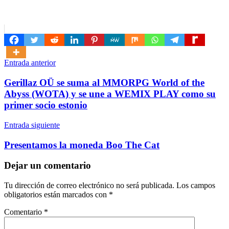
Navegación
Entrada anterior
de
Gerillaz OÜ se suma al MMORPG World of the
entradas
Abyss (WOTA) y se une a WEMIX PLAY como su
primer socio estonio
Entrada siguiente
Presentamos la moneda Boo The Cat
Dejar un comentario
Tu dirección de correo electrónico no será publicada.
Los campos
obligatorios están marcados con
*
Comentario
*