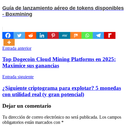
Guía de lanzamiento aéreo de tokens disponibles
- Boxmining
Navegación
Entrada anterior
de
Top Dogecoin Cloud Mining Platforms en 2025:
entradas
Maximice sus ganancias
Entrada siguiente
¿Siguiente criptograma para explotar? 5 monedas
con utilidad real (y gran potencial)
Dejar un comentario
Tu dirección de correo electrónico no será publicada.
Los campos
obligatorios están marcados con
*