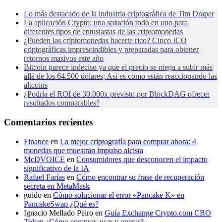
Lo más destacado de la industria criptográfica de Tim Draper
La aplicación Crypto: una solución todo en uno para
diferentes tipos de entusiastas de las criptomonedas
¿Pueden las criptomonedas hacerte rico? Cinco ICO
criptográficas imprescindibles y preparadas para obtener
retornos masivos este año
Bitcoin parece indeciso ya que el precio se niega a subir más
allá de los 64.500 dólares; Así es como están reaccionando las
altcoins
¿Podría el ROI de 30.000x previsto por BlockDAG ofrecer
resultados comparables?
Comentarios recientes
Finance
en
La mejor criptografía para comprar ahora: 4
monedas que muestran impulso alcista
McDVOICE
en
Consumidores que desconocen el impacto
significativo de la IA
Rafael Farías
en
Cómo encontrar su frase de recuperación
secreta en MetaMask
guido
en
Cómo solucionar el error «Pancake K» en
PancakeSwap ¿Qué es?
Ignacio Mellado Peiro
en
Guía Exchange Crypto.com CRO
Token ¿Cómo comprar, usar y operar?