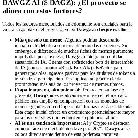
DAWGZ AI ($ DAGZ): ¿El proyecto se
alinea con estos factores?
Todos los factores mencionados anteriormente son cruciales para la
vida a largo plazo del proyecto, ver si
Dawgz ai cheque es ellos
:
Más que solo un meme:
Algunos podrían descartarlo
inicialmente debido a su marca de monedas de memes. Sin
embargo, a diferencia de muchas fichas de memes puramente
impulsadas por el exceso,
Dawgz ai
integra una utilidad
sustancial de IA. Cuenta con sofisticados bots de intercambio
de IA (como su motor «Black Box AI») diseñados para
generar posibles ingresos pasivos para los titulares de tokens a
través de la participación. Esta aplicación práctica le da
profundidad más allá de los proyectos de memes típicos.
Etapa temprana, alto potencial:
Todavía en su fase de
preventa,
Dawgz ai
es relativamente nuevo en el mercado
público más amplio en comparación con las monedas de
memes gigantes como Doge o plataformas de IA establecidas.
Esta etapa inicial ofrece un crecimiento potencialmente mayor
para los inversores que reconocen su potencial ahora.
AI es una tendencia importante:
AI y Crypto se destacan
como un área de crecimiento clave para 2025.
Dawgz ai
se
coloca directamente dentro de esta poderosa narrativa,