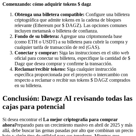
Comenzando: cómo adquirir tokens $ dagz
Obtenga una billetera compatible:
Configure una billetera
criptográfica que admite tokens en la cadena de bloques
relevante (Ethereum por $ DAGZ). Las opciones comunes
incluyen metamask o billetera de confianza.
Fondo de su billetera:
Agregue una criptomoneda base
(como ETH o USDT) a su billetera para cubrir la compra y
cualquier tarifa de transacción de red (GAS).
Conectar y comprar:
Siga las instrucciones en el sitio web
oficial para conectar su billetera, especifique la cantidad de $
Dagz que desea comprar y confirme la transacción.
Reclamar/recibir tokens:
Siga cualquier instrucción
específica proporcionada por el proyecto o intercambio con
respecto a reclamar o recibir sus tokens $ DAGZ comprados
en su billetera.
Conclusión: Dawgz AI revisando todas las
cajas para potencial
Si desea encontrar el
La mejor criptografía para comprar
ahora
Preparado para un crecimiento masivo en abril de 2025 y más
allá, debe buscar las gemas pasadas por alto que combinan un precio
bajo y algún tipo de utilidad para sus tenedores. Mientras que