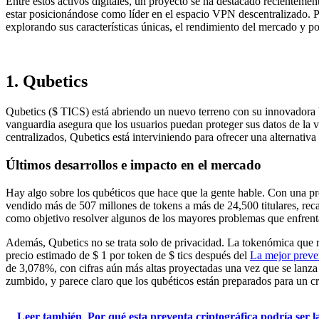
Entre estos activos digitales, un proyecto se ha destacado recientemen
estar posicionándose como líder en el espacio VPN descentralizado. Pe
explorando sus características únicas, el rendimiento del mercado y po
1. Qubetics
Qubetics ($ TICS) está abriendo un nuevo terreno con su innovadora V
vanguardia asegura que los usuarios puedan proteger sus datos de la v
centralizados, Qubetics está interviniendo para ofrecer una alternati
Últimos desarrollos e impacto en el mercado
Hay algo sobre los qubéticos que hace que la gente hable. Con una pr
vendido más de 507 millones de tokens a más de 24,500 titulares, rec
como objetivo resolver algunos de los mayores problemas que enfrenta
Además, Qubetics no se trata solo de privacidad. La tokenómica que rod
precio estimado de $ 1 por token de $ tics después del
La mejor preven
de 3,078%, con cifras aún más altas proyectadas una vez que se lanza
zumbido, y parece claro que los qubéticos están preparados para un cr
Leer también
Por qué esta preventa criptográfica podría ser l