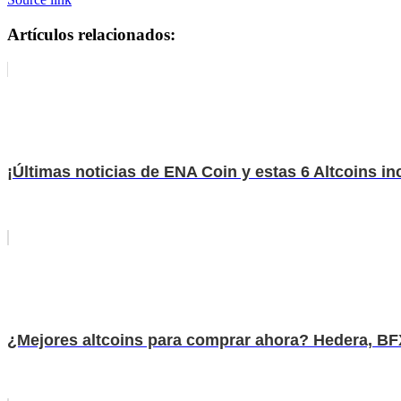
Artículos relacionados:
¡Últimas noticias de ENA Coin y estas 6 Altcoins incl
¿Mejores altcoins para comprar ahora? Hedera, BFX