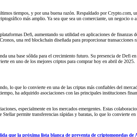
 últimos tiempos, y por una buena razón. Respaldado por Crypto.com, u
riptográfico más amplio. Ya sea que sea un comerciante, un negocio o a
lataformas Defi, aumentando su utilidad en aplicaciones de finanzas d
Cronos, una red blockchain diseñada para proporcionar transacciones rá
inda una base sólida para el crecimiento futuro. Su presencia de Defi e
vierte en uno de los mejores criptos para comprar hoy en abril de 2025.
o, lo que lo convierte en una de las criptas más confiables del mercado
 tiempo, ha adquirido asociaciones con las principales instituciones fin
ciaciones, especialmente en los mercados emergentes. Estas colaboracio
de Stellar permite transferencias rápidas y baratas, lo que lo convierte
edida que la próxima lista blanca de preventa de criptomonedas de