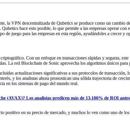
ante, la VPN descentralizada de Qubetics se produce como un cambio de
cos. Qubetics hace esto posible, lo que permite a las empresas operar con
mpo de juego para las empresas en esta región, ayudándoles a crecer y o
criptográfico. Con un enfoque en transacciones rápidas y seguras, este 
edas. La red Blockchain de Sonic aprovecha los algoritmos únicos para 
cluidas actualizaciones significativas a sus protocolos de transacción, 
nterés, y los analistas ahora pronostican una sólida trayectoria de cre
cta en los sistemas de pago del mundo real.
nche (AVAX)? Los analistas predicen más de 13,100% de ROI ante
ecto positivo en su precio de mercado, y muchos lo ven como uno de los