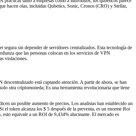
es prácticas tanto a empresas como a individuos, los qubéticos parece
que hacen olas, incluidas Qubetics, Sonic, Cronos (CRO) y Stellar,
 segura sin depender de servidores centralizados. Esta tecnología de
confianza que las personas colocan en los servicios de VPN
as violaciones.
descentralizado está captando atención. A partir de ahora, se han
solo otra criptomoneda; Es una herramienta revolucionaria que tiene
edicen un posible aumento de precios. Los analistas han establecido un
Si el token alcanza los $ 5 después de la preventa, es un enorme Roi
5, esto equivale a un ROI de 9,434% alucinante. El mercado es