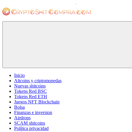
Saltar
al
contenido
cryptoshitcompra.com
Inicio
Altcoins y criptomonedas
Nuevas shitcoins
Tokens Red BSC
Tokens Red ETH
Juegos NFT Blockchain
Bolsa
Finanzas e inversion
Airdrops
SCAM shitcoins
Política privacidad