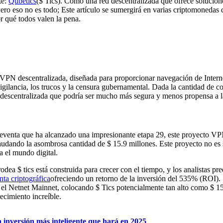
te:
Qubetics
($ Tics). Como una red descentralizada que ofrece solucion
ro eso no es todo; Este artículo se sumergirá en varias criptomonedas 
r qué todos valen la pena.
PN descentralizada, diseñada para proporcionar navegación de Internet
igilancia, los trucos y la censura gubernamental. Dada la cantidad de 
va descentralizada que podría ser mucho más segura y menos propensa a l
eventa que ha alcanzado una impresionante etapa 29, este proyecto VPN 
audando la asombrosa cantidad de $ 15.9 millones. Este proyecto no es 
 el mundo digital.
ea $ tics está construida para crecer con el tiempo, y los analistas pr
ta criptográfica
ofreciendo un retorno de la inversión del 535% (ROI). 
 el Netnet Mainnet, colocando $ Tics potencialmente tan alto como $ 1
ecimiento increíble.
a inversión más inteligente que hará en 2025