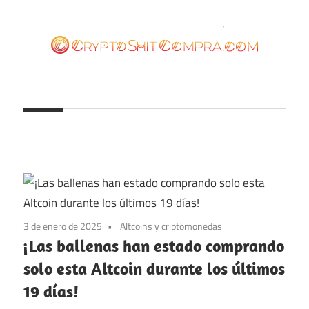
Saltar
al
contenido
cryptoshitcompra.com
3 de enero de 2025
Altcoins y criptomonedas
¡Las ballenas han estado comprando
solo esta Altcoin durante los últimos
19 días!