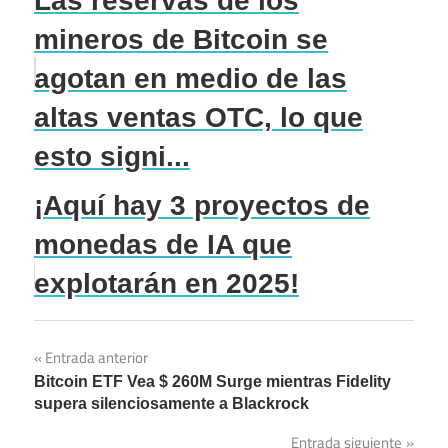
Las reservas de los
mineros de Bitcoin se
agotan en medio de las
altas ventas OTC, lo que
esto signi...
¡Aquí hay 3 proyectos de
monedas de IA que
explotarán en 2025!
Navegación
Entrada anterior
Bitcoin ETF Vea $ 260M Surge mientras Fidelity
de
supera silenciosamente a Blackrock
entradas
Entrada siguiente