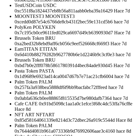
TestUSDCoin USDC
0xc551f8a1824437eb8b56a811aabb0eba39a16429 Hace 7d
MOONTEST3 MOONTEST3
0xcedd0d87e54c6766de8cb431f2bec59e131cd5b6 hace 7d
PolyKen POLYKEN
0x7c195cb0ce9611fed029ca6697d49cb6390930d7 Hace 7d
Brussels Token BRU
0xa2bed32b8ebd9aff6cb056c9eef526668cf669f3 Hace 7d
EarnTITAN ETITAN
0x6d410b88279282b9627780b6e1d2246b9c3cf0e3 hace 7d
Brussels Token BRU
0xbd7b0e2fff078b5861780391d4bec84ade930d45 Hace 7d
Pasta Token PASTA
0x1d9689e6923ad14ca0047d67b7e71ac21cfb6004 hace 7d
Palm Token PALM
0x257fa3a938bea5888df6f9bb9bacfabc72fffeed hace 7d
Palm Token PALM
0x0abfa636cb0ee88865f815535d7be980dafb7364 hace 7d
Cafe CAFE 0x91bd5098c1aa1a0c1efce3f68c4dc53ffa76cf8e
Hace 8d
NFT ART NFTART
0x85d58164061339e8214d3c72dbec26a919c5544d Hace 8d
Palm Token PALM
0x7644d4081b961a073336b9d76992606aae3c4160 hace 8d