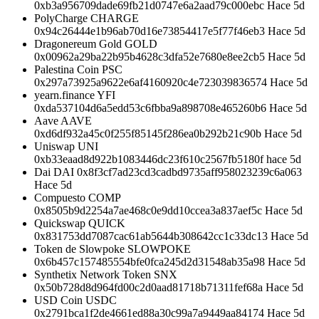
0xb3a956709dade69fb21d0747e6a2aad79c000ebc Hace 5d
PolyCharge CHARGE
0x94c26444e1b96ab70d16e73854417e5f77f46eb3 Hace 5d
Dragonereum Gold GOLD
0x00962a29ba22b95b4628c3dfa52e7680e8ee2cb5 Hace 5d
Palestina Coin PSC
0x297a73925a9622e6af4160920c4e723039836574 Hace 5d
yearn.finance YFI
0xda537104d6a5edd53c6fbba9a898708e465260b6 Hace 5d
Aave AAVE
0xd6df932a45c0f255f85145f286ea0b292b21c90b Hace 5d
Uniswap UNI
0xb33eaad8d922b1083446dc23f610c2567fb5180f hace 5d
Dai DAI 0x8f3cf7ad23cd3cadbd9735aff958023239c6a063
Hace 5d
Compuesto COMP
0x8505b9d2254a7ae468c0e9dd10ccea3a837aef5c Hace 5d
Quickswap QUICK
0x831753dd7087cac61ab5644b308642cc1c33dc13 Hace 5d
Token de Slowpoke SLOWPOKE
0x6b457c157485554bfe0fca245d2d31548ab35a98 Hace 5d
Synthetix Network Token SNX
0x50b728d8d964fd00c2d0aad81718b71311fef68a Hace 5d
USD Coin USDC
0x2791bca1f2de4661ed88a30c99a7a9449aa84174 Hace 5d