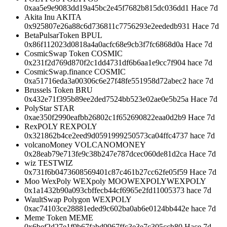
0xaa5e9e9083dd19a45bc2e45f7682b815dc036dd1 Hace 7d
Akita Inu AKITA
0x925807e26a88c6d736811c7756293e2eededb931 Hace 7d
BetaPulsarToken BPUL
0x86f112023d0818a4a0acfc68e9cb3f7fc6868d0a Hace 7d
CosmicSwap Token COSMIC
0x231f2d769d870f2c1dd4731df6b6aa1e9cc7f904 hace 7d
CosmicSwap.finance COSMIC
0xa51716eda3a00306c6e27f48fe551958d72abec2 hace 7d
Brussels Token BRU
0x432e71f395b89ee2ded7524bb523e02ae0e5b25a Hace 7d
PolyStar STAR
0xae350f2990eafbb26802c1f652690822eaa0d2b9 Hace 7d
RexPOLY REXPOLY
0x321862b4ce2eed9d0591999250573ca04ffc4737 hace 7d
volcanoMoney VOLCANOMONEY
0x28eab79e713fe9c38b247e787dcec060de81d2ca Hace 7d
wiz TESTWIZ
0x731f6b0473608569401c87c461b27cc62fe05f59 Hace 7d
Moo WexPoly WEXpoly MOOWEXPOLYWEXPOLY
0x1a1432b90a093cbffecb44cf6965e2fd11005373 hace 7d
WaultSwap Polygon WEXPOLY
0xac74103ce28881eded9c602ba0ab6e0124bb442e hace 7d
Meme Token MEME
0x6bef2d27e1f9b67fabd9967ffc3e3e7c305ccb80 Hace 7d