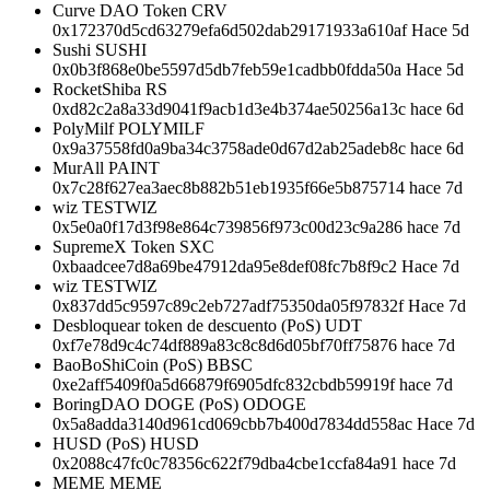
Curve DAO Token CRV
0x172370d5cd63279efa6d502dab29171933a610af Hace 5d
Sushi SUSHI
0x0b3f868e0be5597d5db7feb59e1cadbb0fdda50a Hace 5d
RocketShiba RS
0xd82c2a8a33d9041f9acb1d3e4b374ae50256a13c hace 6d
PolyMilf POLYMILF
0x9a37558fd0a9ba34c3758ade0d67d2ab25adeb8c hace 6d
MurAll PAINT
0x7c28f627ea3aec8b882b51eb1935f66e5b875714 hace 7d
wiz TESTWIZ
0x5e0a0f17d3f98e864c739856f973c00d23c9a286 hace 7d
SupremeX Token SXC
0xbaadcee7d8a69be47912da95e8def08fc7b8f9c2 Hace 7d
wiz TESTWIZ
0x837dd5c9597c89c2eb727adf75350da05f97832f Hace 7d
Desbloquear token de descuento (PoS) UDT
0xf7e78d9c4c74df889a83c8c8d6d05bf70ff75876 hace 7d
BaoBoShiCoin (PoS) BBSC
0xe2aff5409f0a5d66879f6905dfc832cbdb59919f hace 7d
BoringDAO DOGE (PoS) ODOGE
0x5a8adda3140d961cd069cbb7b400d7834dd558ac Hace 7d
HUSD (PoS) HUSD
0x2088c47fc0c78356c622f79dba4cbe1ccfa84a91 hace 7d
MEME MEME