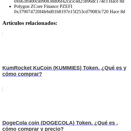
0x663ff400ca090838d06f42ca5c4d25b96dc174e3 Hace 8d
Polygon ZCore Finance PZEFI
0x379074720f4febd01b8197e15f253cd79083c720 Hace 8d
Artículos relacionados:
KumRocket KuCoin (KUMMIES) Token. ¿Qué es y
cómo comprar?
DogeCola coin (DOGECOLA) Token. ¿Qué es ,
cómo comprar y precio?