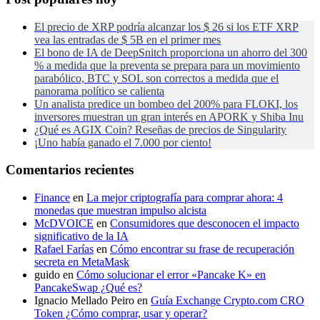
El precio de XRP podría alcanzar los $ 26 si los ETF XRP
vea las entradas de $ 5B en el primer mes
El bono de IA de DeepSnitch proporciona un ahorro del 300
% a medida que la preventa se prepara para un movimiento
parabólico, BTC y SOL son correctos a medida que el
panorama político se calienta
Un analista predice un bombeo del 200% para FLOKI, los
inversores muestran un gran interés en APORK y Shiba Inu
¿Qué es AGIX Coin? Reseñas de precios de Singularity
¡Uno había ganado el 7.000 por ciento!
Comentarios recientes
Finance
en
La mejor criptografía para comprar ahora: 4
monedas que muestran impulso alcista
McDVOICE
en
Consumidores que desconocen el impacto
significativo de la IA
Rafael Farías
en
Cómo encontrar su frase de recuperación
secreta en MetaMask
guido
en
Cómo solucionar el error «Pancake K» en
PancakeSwap ¿Qué es?
Ignacio Mellado Peiro
en
Guía Exchange Crypto.com CRO
Token ¿Cómo comprar, usar y operar?