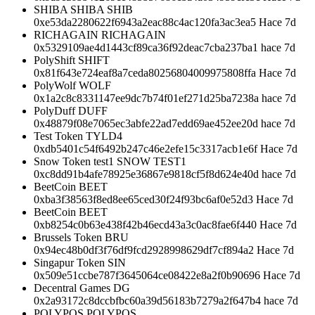
SHIBA SHIBA SHIB
0xe53da2280622f6943a2eac88c4ac120fa3ac3ea5 Hace 7d
RICHAGAIN RICHAGAIN
0x5329109ae4d1443cf89ca36f92deac7cba237ba1 hace 7d
PolyShift SHIFT
0x81f643e724eaf8a7ceda80256804009975808ffa Hace 7d
PolyWolf WOLF
0x1a2c8c8331147ee9dc7b74f01ef271d25ba7238a hace 7d
PolyDuff DUFF
0x48879f08e7065ec3abfe22ad7edd69ae452ee20d hace 7d
Test Token TYLD4
0xdb5401c54f6492b247c46e2efe15c3317acb1e6f Hace 7d
Snow Token test1 SNOW TEST1
0xc8dd91b4afe78925e36867e9818cf5f8d624e40d hace 7d
BeetCoin BEET
0xba3f38563f8ed8ee65ced30f24f93bc6af0e52d3 Hace 7d
BeetCoin BEET
0xb8254c0b63e438f42b46ecd43a3c0ac8fae6f440 Hace 7d
Brussels Token BRU
0x94ec48b0df3f76df9fcd2928998629df7cf894a2 Hace 7d
Singapur Token SIN
0x509e51ccbe787f3645064ce08422e8a2f0b90696 Hace 7d
Decentral Games DG
0x2a93172c8dccbfbc60a39d56183b7279a2f647b4 hace 7d
POLYPOS POLYPOS