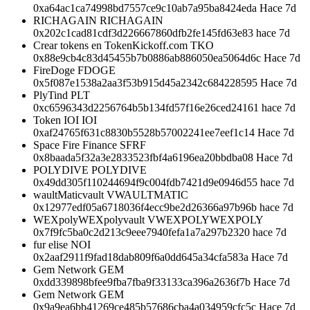
0xa64ac1ca74998bd7557ce9c10ab7a95ba8424eda Hace 7d
RICHAGAIN RICHAGAIN
0x202c1cad81cdf3d226667860dfb2fe145fd63e83 hace 7d
Crear tokens en TokenKickoff.com TKO
0x88e9cb4c83d45455b7b0886ab886050ea5064d6c Hace 7d
FireDoge FDOGE
0x5f087e1538a2aa3f53b915d45a2342c684228595 Hace 7d
PlyTind PLT
0xc6596343d2256764b5b134fd57f16e26ced24161 hace 7d
Token IOI IOI
0xaf24765f631c8830b5528b57002241ee7eef1c14 Hace 7d
Space Fire Finance SFRF
0x8baada5f32a3e2833523fbf4a6196ea20bbdba08 Hace 7d
POLYDIVE POLYDIVE
0x49dd305f110244694f9c004fdb7421d9e0946d55 hace 7d
waultMaticvault VWAULTMATIC
0x12977edf05a6718036f4ecc9be2d26366a97b96b hace 7d
WEXpolyWEXpolyvault VWEXPOLYWEXPOLY
0x7f9fc5ba0c2d213c9eee7940fefa1a7a297b2320 hace 7d
fur elise NOI
0x2aaf2911f9fad18dab809f6a0dd645a34cfa583a Hace 7d
Gem Network GEM
0xdd339898bfee9fba7fba9f33133ca396a2636f7b Hace 7d
Gem Network GEM
0x9a9ea6bb41269ce485b57686cba4a034959cfc5c Hace 7d