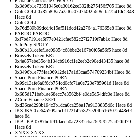
Ficha de Chocolate CHOCO1
0x3d96b1e73351045e0a30162ee302fb275456f705 Hace 8d
Goli GOLI 0x85b8f8a7a2af6c07d7f492b6f8efb275410c5348
Hace 8d
Goli GOLI
0x76d589b09dcd4c15af511dcd42a2764a176365e8 Hace 8d
PARDO PARDO
0xf7bd7191ea6f77e0421cfae582c27f2719f7ab1c Hace 8d
SafePoly SPOLY
0x80b131cefef1ac09854c68bbe2e167b0f05a56f5 hace 8d
Brussels Token BRU
0x4a857ebe35c4b134cb916cf1e2eeb2c90ed43435 hace 8d
Brussels Token BRU
0x3496b1e77f4aa06912de17a1d3caa574709234bf Hace 8d
Space Porn Finance PORN
0x99c13afe6a0f6cb754cd0cfc71a0e720e785961d Hace 8d
Space Porn Finance PORN
0x685d171bab1ae68ecc7e3562bf4e0de5d54dfc0e Hace 8d
ZCore Finance ZEFI
0xd36cad293b194c3b1dca0ca25ba17a9133835d6c Hace 8d
JKS JKS 0xe645509a5cb1f221455827e20fb5163072448e01
hace 8d
JKB JKB 0x87bdff91daeda0a72332cba26f9f9275ad20fd79
Hace 8d
XNXX XNXX