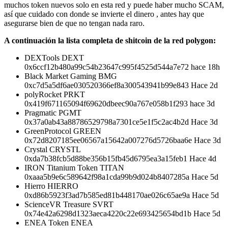
muchos token nuevos solo en esta red y puede haber mucho SCAM,
así que cuidado con donde se invierte el dinero , antes hay que
asegurarse bien de que no tengan nada raro.
A continuación la lista completa de shitcoin de la red polygon:
DEXTools DEXT
0x6ccf12b480a99c54b23647c995f4525d544a7e72 hace 18h
Black Market Gaming BMG
0xc7d5a5df6ae030520366ef8a300543941b99e843 Hace 2d
polyRocket PRKT
0x419f671165094f69620dbeec90a767e058b1f293 hace 3d
Pragmatic PGMT
0x37a0ab43a88786529798a7301ce5e1f5c2ac4b2d Hace 3d
GreenProtocol GREEN
0x72d8207185ee06567a15642a007276d5726baa6e Hace 3d
Crystal CRYSTL
0xda7b38fcb5d88be356b15fb45d6795ea3a15feb1 Hace 4d
IRON Titanium Token TITAN
0xaaa5b9e6c589642f98a1cda99b9d024b8407285a Hace 5d
Hierro HIERRO
0xd86b5923f3ad7b585ed81b448170ae026c65ae9a Hace 5d
ScienceVR Treasure SVRT
0x74e42a6298d1323aeca4220c22e693425654bd1b Hace 5d
ENEA Token ENEA