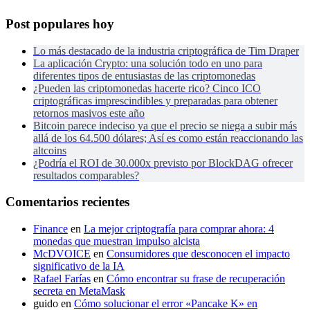
Post populares hoy
Lo más destacado de la industria criptográfica de Tim Draper
La aplicación Crypto: una solución todo en uno para
diferentes tipos de entusiastas de las criptomonedas
¿Pueden las criptomonedas hacerte rico? Cinco ICO
criptográficas imprescindibles y preparadas para obtener
retornos masivos este año
Bitcoin parece indeciso ya que el precio se niega a subir más
allá de los 64.500 dólares; Así es como están reaccionando las
altcoins
¿Podría el ROI de 30.000x previsto por BlockDAG ofrecer
resultados comparables?
Comentarios recientes
Finance
en
La mejor criptografía para comprar ahora: 4
monedas que muestran impulso alcista
McDVOICE
en
Consumidores que desconocen el impacto
significativo de la IA
Rafael Farías
en
Cómo encontrar su frase de recuperación
secreta en MetaMask
guido
en
Cómo solucionar el error «Pancake K» en