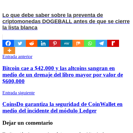
Lo que debe saber sobre la preventa de
criptomonedas DOGEBALL antes de que se cierre
la lista blanca
Navegación
Entrada anterior
de
Bitcoin cae a $42,000 y las altcoins sangran en
entradas
medio de un drenaje del libro mayor por valor de
$600,000
Entrada siguiente
CoinsDo garantiza la seguridad de CoinWallet en
medio del incidente del módulo Ledger
Dejar un comentario