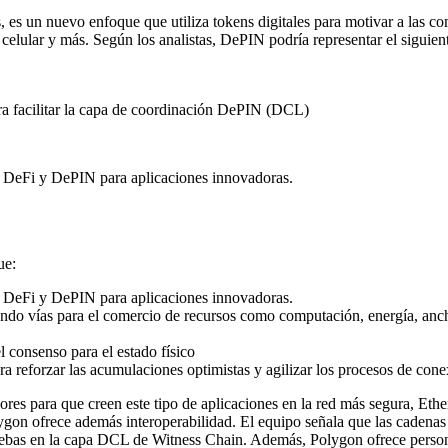
 es un nuevo enfoque que utiliza tokens digitales para motivar a las co
ía celular y más. Según los analistas, DePIN podría representar el sigui
 facilitar la capa de coordinación DePIN (DCL)
 DeFi y DePIN para aplicaciones innovadoras.
ue:
 DeFi y DePIN para aplicaciones innovadoras.
ndo vías para el comercio de recursos como computación, energía, an
l consenso para el estado físico
reforzar las acumulaciones optimistas y agilizar los procesos de cone
ores para que creen este tipo de aplicaciones en la red más segura, Et
lygon ofrece además interoperabilidad. El equipo señala que las caden
ruebas en la capa DCL de Witness Chain. Además, Polygon ofrece person