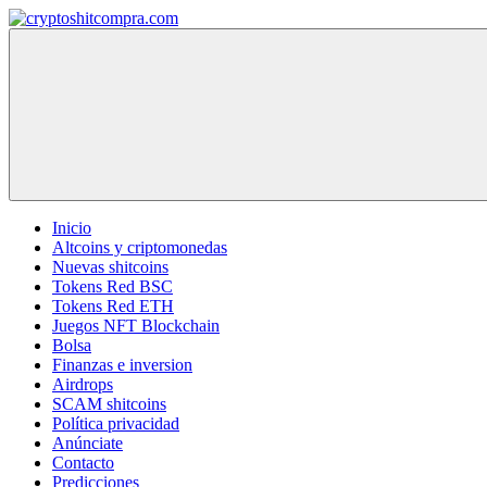
Saltar
al
cryptoshitcompra.com
contenido
Inicio
Altcoins y criptomonedas
Nuevas shitcoins
Tokens Red BSC
Tokens Red ETH
Juegos NFT Blockchain
Bolsa
Finanzas e inversion
Airdrops
SCAM shitcoins
Política privacidad
Anúnciate
Contacto
Predicciones