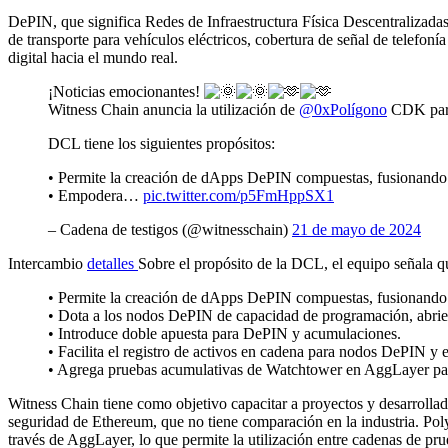
DePIN, que significa Redes de Infraestructura Física Descentralizadas,
de transporte para vehículos eléctricos, cobertura de señal de telefon
digital hacia el mundo real.
¡Noticias emocionantes!
Witness Chain anuncia la utilización de
@0xPolígono
CDK para
DCL tiene los siguientes propósitos:
• Permite la creación de dApps DePIN compuestas, fusionando
• Empodera…
pic.twitter.com/p5FmHppSX1
– Cadena de testigos (@witnesschain)
21 de mayo de 2024
Intercambio
detalles
Sobre el propósito de la DCL, el equipo señala q
• Permite la creación de dApps DePIN compuestas, fusionando
• Dota a los nodos DePIN de capacidad de programación, abrie
• Introduce doble apuesta para DePIN y acumulaciones.
• Facilita el registro de activos en cadena para nodos DePIN y e
• Agrega pruebas acumulativas de Watchtower en AggLayer para 
Witness Chain tiene como objetivo capacitar a proyectos y desarrollad
seguridad de Ethereum, que no tiene comparación en la industria. Po
través de AggLayer, lo que permite la utilización entre cadenas de p