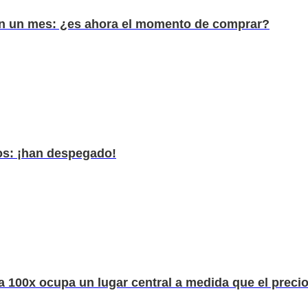
en un mes: ¿es ahora el momento de comprar?
os: ¡han despegado!
100x ocupa un lugar central a medida que el precio 