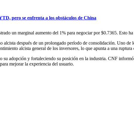
YTD, pero se enfrenta a los obstáculos de China
istrado un marginal
aumento del 1%
para negociar por
$0.7365
. Esto h
ista después de un prolongado período de consolidación. Uno de los in
timiento alcista general de los inversores, lo que apunta a una ruptura 
do su adopción y fortaleciendo su posición en la industria. CNF infor
ara mejorar la experiencia del usuario.