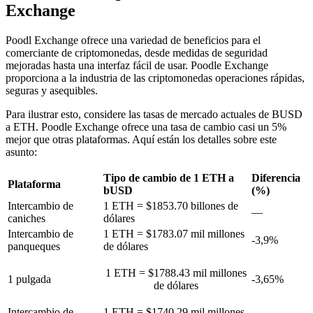
Exchange
Poodl Exchange ofrece una variedad de beneficios para el
comerciante de criptomonedas, desde medidas de seguridad
mejoradas hasta una interfaz fácil de usar. Poodle Exchange
proporciona a la industria de las criptomonedas operaciones rápidas,
seguras y asequibles.
Para ilustrar esto, considere las tasas de mercado actuales de BUSD
a ETH. Poodle Exchange ofrece una tasa de cambio casi un 5%
mejor que otras plataformas. Aquí están los detalles sobre este
asunto:
Tipo de cambio de 1 ETH a
Diferencia
Plataforma
bUSD
(%)
Intercambio de
1 ETH = $1853.70 billones de
—
caniches
dólares
Intercambio de
1 ETH = $1783.07 mil millones
-3,9%
panqueques
de dólares
1 ETH = $1788.43 mil millones
1 pulgada
-3,65%
de dólares
Intercambio de
1 ETH = $1740.29 mil millones