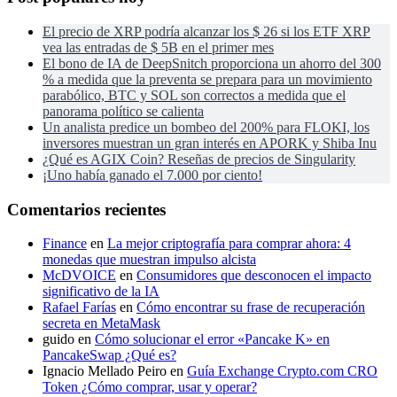
El precio de XRP podría alcanzar los $ 26 si los ETF XRP
vea las entradas de $ 5B en el primer mes
El bono de IA de DeepSnitch proporciona un ahorro del 300
% a medida que la preventa se prepara para un movimiento
parabólico, BTC y SOL son correctos a medida que el
panorama político se calienta
Un analista predice un bombeo del 200% para FLOKI, los
inversores muestran un gran interés en APORK y Shiba Inu
¿Qué es AGIX Coin? Reseñas de precios de Singularity
¡Uno había ganado el 7.000 por ciento!
Comentarios recientes
Finance
en
La mejor criptografía para comprar ahora: 4
monedas que muestran impulso alcista
McDVOICE
en
Consumidores que desconocen el impacto
significativo de la IA
Rafael Farías
en
Cómo encontrar su frase de recuperación
secreta en MetaMask
guido
en
Cómo solucionar el error «Pancake K» en
PancakeSwap ¿Qué es?
Ignacio Mellado Peiro
en
Guía Exchange Crypto.com CRO
Token ¿Cómo comprar, usar y operar?