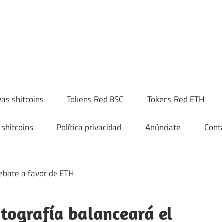
yptoshitcompra.com
as shitcoins
Tokens Red BSC
Tokens Red ETH
shitcoins
Política privacidad
Anúnciate
Cont
ptografía balanceará el