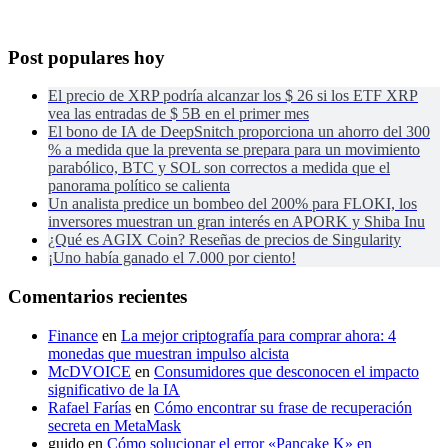
Post populares hoy
El precio de XRP podría alcanzar los $ 26 si los ETF XRP
vea las entradas de $ 5B en el primer mes
El bono de IA de DeepSnitch proporciona un ahorro del 300
% a medida que la preventa se prepara para un movimiento
parabólico, BTC y SOL son correctos a medida que el
panorama político se calienta
Un analista predice un bombeo del 200% para FLOKI, los
inversores muestran un gran interés en APORK y Shiba Inu
¿Qué es AGIX Coin? Reseñas de precios de Singularity
¡Uno había ganado el 7.000 por ciento!
Comentarios recientes
Finance
en
La mejor criptografía para comprar ahora: 4
monedas que muestran impulso alcista
McDVOICE
en
Consumidores que desconocen el impacto
significativo de la IA
Rafael Farías
en
Cómo encontrar su frase de recuperación
secreta en MetaMask
guido
en
Cómo solucionar el error «Pancake K» en