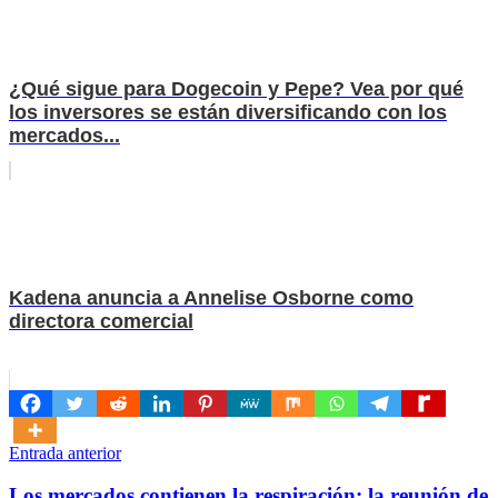
¿Qué sigue para Dogecoin y Pepe? Vea por qué
los inversores se están diversificando con los
mercados...
Kadena anuncia a Annelise Osborne como
directora comercial
Navegación
Entrada anterior
de
Los mercados contienen la respiración: la reunión de