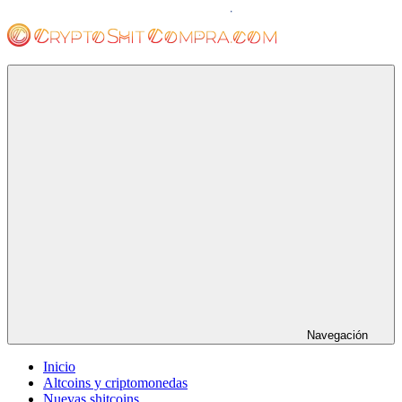
Saltar
al
contenido
cryptoshitcompra.com
Navegación
Inicio
Altcoins y criptomonedas
Nuevas shitcoins