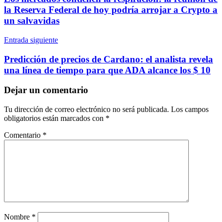
entradas
la Reserva Federal de hoy podría arrojar a Crypto a
un salvavidas
Entrada siguiente
Predicción de precios de Cardano: el analista revela
una línea de tiempo para que ADA alcance los $ 10
Dejar un comentario
Tu dirección de correo electrónico no será publicada.
Los campos
obligatorios están marcados con
*
Comentario
*
Nombre
*