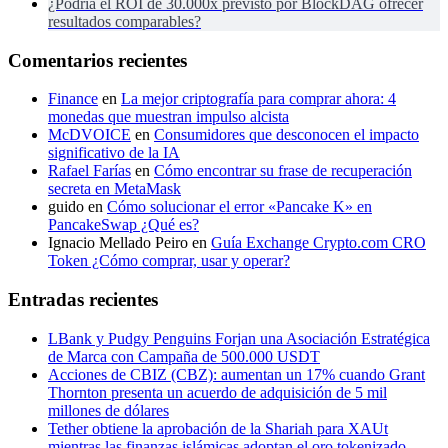
¿Podría el ROI de 30.000x previsto por BlockDAG ofrecer
resultados comparables?
Comentarios recientes
Finance
en
La mejor criptografía para comprar ahora: 4
monedas que muestran impulso alcista
McDVOICE
en
Consumidores que desconocen el impacto
significativo de la IA
Rafael Farías
en
Cómo encontrar su frase de recuperación
secreta en MetaMask
guido
en
Cómo solucionar el error «Pancake K» en
PancakeSwap ¿Qué es?
Ignacio Mellado Peiro
en
Guía Exchange Crypto.com CRO
Token ¿Cómo comprar, usar y operar?
Entradas recientes
LBank y Pudgy Penguins Forjan una Asociación Estratégica
de Marca con Campaña de 500.000 USDT
Acciones de CBIZ (CBZ): aumentan un 17% cuando Grant
Thornton presenta un acuerdo de adquisición de 5 mil
millones de dólares
Tether obtiene la aprobación de la Shariah para XAUt
mientras las finanzas islámicas adoptan el oro tokenizado