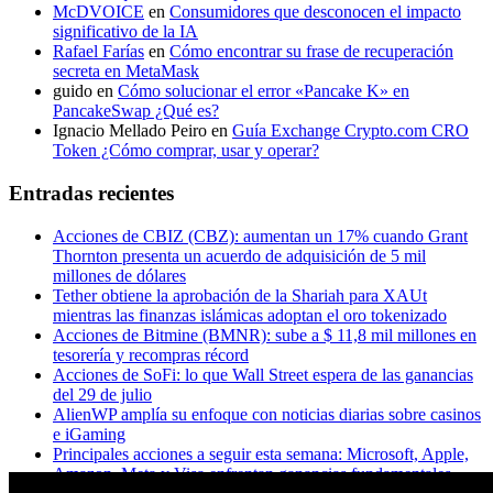
McDVOICE
en
Consumidores que desconocen el impacto
significativo de la IA
Rafael Farías
en
Cómo encontrar su frase de recuperación
secreta en MetaMask
guido
en
Cómo solucionar el error «Pancake K» en
PancakeSwap ¿Qué es?
Ignacio Mellado Peiro
en
Guía Exchange Crypto.com CRO
Token ¿Cómo comprar, usar y operar?
Entradas recientes
Acciones de CBIZ (CBZ): aumentan un 17% cuando Grant
Thornton presenta un acuerdo de adquisición de 5 mil
millones de dólares
Tether obtiene la aprobación de la Shariah para XAUt
mientras las finanzas islámicas adoptan el oro tokenizado
Acciones de Bitmine (BMNR): sube a $ 11,8 mil millones en
tesorería y recompras récord
Acciones de SoFi: lo que Wall Street espera de las ganancias
del 29 de julio
AlienWP amplía su enfoque con noticias diarias sobre casinos
e iGaming
Principales acciones a seguir esta semana: Microsoft, Apple,
Amazon, Meta y Visa enfrentan ganancias fundamentales