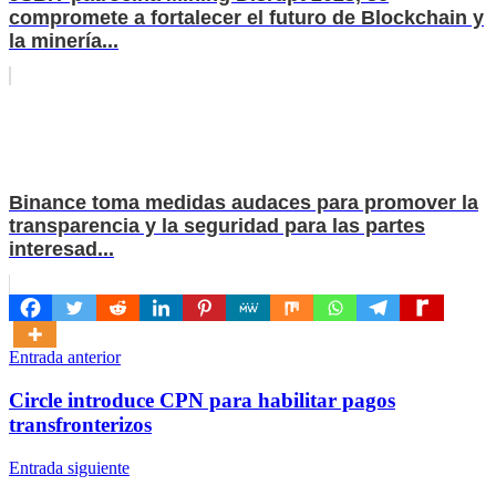
compromete a fortalecer el futuro de Blockchain y
la minería...
Binance toma medidas audaces para promover la
transparencia y la seguridad para las partes
interesad...
Navegación
Entrada anterior
de
Circle introduce CPN para habilitar pagos
entradas
transfronterizos
Entrada siguiente