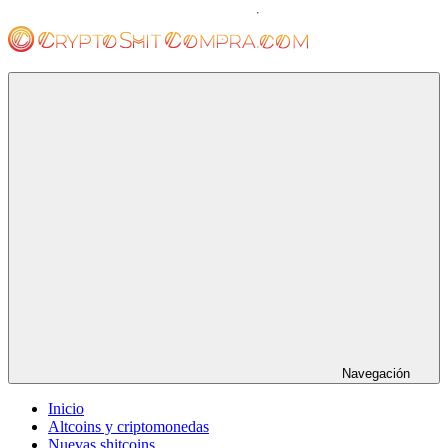
Saltar
al
contenido
cryptoshitcompra.com
Navegación
Inicio
Altcoins y criptomonedas
Nuevas shitcoins