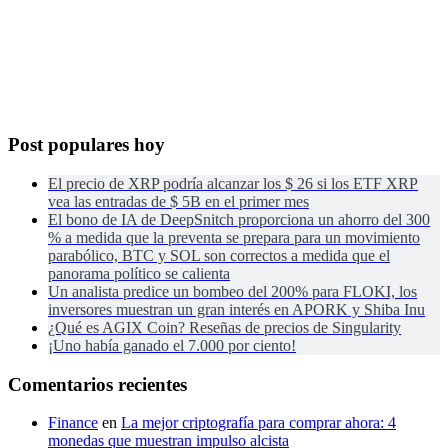
Post populares hoy
El precio de XRP podría alcanzar los $ 26 si los ETF XRP
vea las entradas de $ 5B en el primer mes
El bono de IA de DeepSnitch proporciona un ahorro del 300
% a medida que la preventa se prepara para un movimiento
parabólico, BTC y SOL son correctos a medida que el
panorama político se calienta
Un analista predice un bombeo del 200% para FLOKI, los
inversores muestran un gran interés en APORK y Shiba Inu
¿Qué es AGIX Coin? Reseñas de precios de Singularity
¡Uno había ganado el 7.000 por ciento!
Comentarios recientes
Finance
en
La mejor criptografía para comprar ahora: 4
monedas que muestran impulso alcista