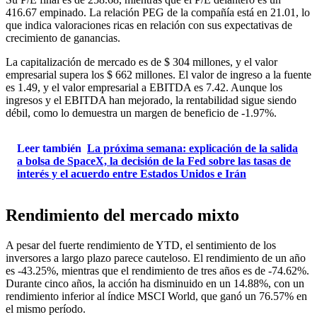
416.67 empinado. La relación PEG de la compañía está en 21.01, lo
que indica valoraciones ricas en relación con sus expectativas de
crecimiento de ganancias.
La capitalización de mercado es de $ 304 millones, y el valor
empresarial supera los $ 662 millones. El valor de ingreso a la fuente
es 1.49, y el valor empresarial a EBITDA es 7.42. Aunque los
ingresos y el EBITDA han mejorado, la rentabilidad sigue siendo
débil, como lo demuestra un margen de beneficio de -1.97%.
Leer también
La próxima semana: explicación de la salida
a bolsa de SpaceX, la decisión de la Fed sobre las tasas de
interés y el acuerdo entre Estados Unidos e Irán
Rendimiento del mercado mixto
A pesar del fuerte rendimiento de YTD, el sentimiento de los
inversores a largo plazo parece cauteloso. El rendimiento de un año
es -43.25%, mientras que el rendimiento de tres años es de -74.62%.
Durante cinco años, la acción ha disminuido en un 14.88%, con un
rendimiento inferior al índice MSCI World, que ganó un 76.57% en
el mismo período.