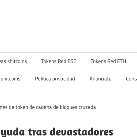
yptoshitcompra.com
as shitcoins
Tokens Red BSC
Tokens Red ETH
shitcoins
Política privacidad
Anúnciate
Cont
oayuda tras devastadores