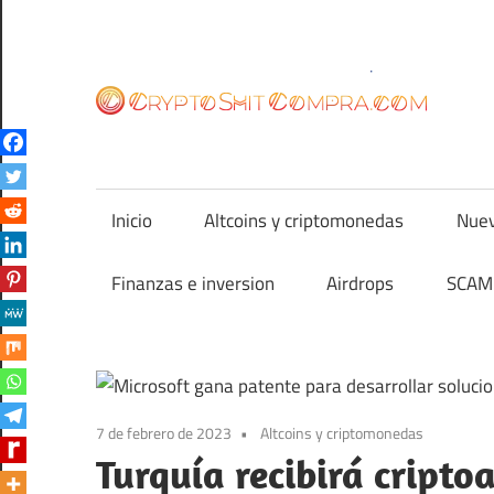
Saltar
al
contenido
cr
Inicio
Altcoins y criptomonedas
Nuev
Finanzas e inversion
Airdrops
SCAM 
7 de febrero de 2023
Altcoins y criptomonedas
Turquía recibirá cript