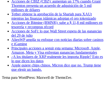
Acciones de CBIZ (CBZ): aumentan un 17% cuando Grant
Thornton presenta un acuerdo de adquisición de 5 mil
millones de dólares
Tether obtiene la aprobación de la Shariah para XAUt
mientras las finanzas islámicas adoptan el oro tokenizado
Acciones de Bitmine (BMNR): sube a $ 11,8 mil millones en
tesorería y recompras récord
Acciones de SoFi: lo que Wall Street espera de las ganancias
del 29 de julio
AlienWP amplía su enfoque con noticias diarias sobre casinos
e iGaming
Principales acciones a seguir esta semana: Microsoft, Apple,
Amazon, Meta y Visa enfrentan ganancias fundamentales
¿A los titulares de XRP realmente les importa Ripple? Esto es
lo que dicen los datos
Apple quiere chips chinos. Micron dice que no. Trump tiene
que elegir un bando.
Tema para WordPress: Maxwell de ThemeZee.