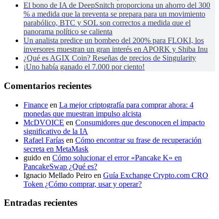
El bono de IA de DeepSnitch proporciona un ahorro del 300
% a medida que la preventa se prepara para un movimiento
parabólico, BTC y SOL son correctos a medida que el
panorama político se calienta
Un analista predice un bombeo del 200% para FLOKI, los
inversores muestran un gran interés en APORK y Shiba Inu
¿Qué es AGIX Coin? Reseñas de precios de Singularity
¡Uno había ganado el 7.000 por ciento!
Comentarios recientes
Finance
en
La mejor criptografía para comprar ahora: 4
monedas que muestran impulso alcista
McDVOICE
en
Consumidores que desconocen el impacto
significativo de la IA
Rafael Farías
en
Cómo encontrar su frase de recuperación
secreta en MetaMask
guido
en
Cómo solucionar el error «Pancake K» en
PancakeSwap ¿Qué es?
Ignacio Mellado Peiro
en
Guía Exchange Crypto.com CRO
Token ¿Cómo comprar, usar y operar?
Entradas recientes