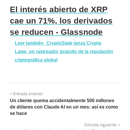
El interés abierto de XRP
cae un 71%, los derivados
se reducen - Glassnode
Leer también
CryptoSlate lanza Crypto
Laws, un rastreador gratuito de la regulación
criptográfica global
Entrada anterior
Navegación
Un cliente quema accidentalmente 500 millones
de
de dólares con Claude AI en un mes: así es como
se hace
entradas
Entrada siguiente