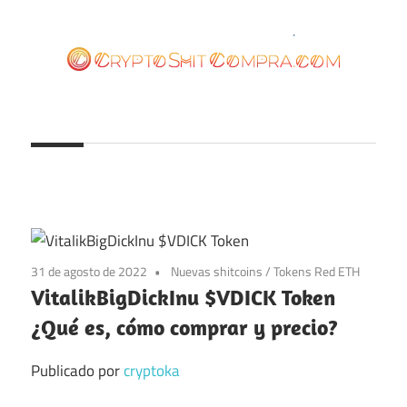
Saltar
al
contenido
cryptoshitcompra.com
31 de agosto de 2022
Nuevas shitcoins
/
Tokens Red ETH
VitalikBigDickInu $VDICK Token
¿Qué es, cómo comprar y precio?
Publicado por
cryptoka