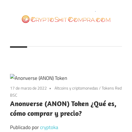
Saltar
al
contenido
cryptoshitcompra.com
17 de marzo de 2022
Altcoins y criptomonedas
/
Tokens Red
BSC
Anonverse (ANON) Token ¿Qué es,
cómo comprar y precio?
Publicado por
cryptoka