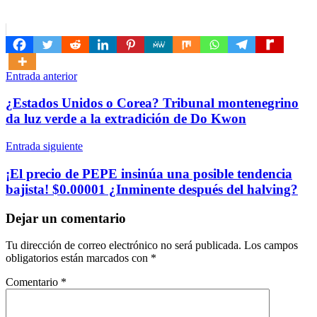
Navegación
Entrada anterior
de
¿Estados Unidos o Corea? Tribunal montenegrino
entradas
da luz verde a la extradición de Do Kwon
Entrada siguiente
¡El precio de PEPE insinúa una posible tendencia
bajista! $0.00001 ¿Inminente después del halving?
Dejar un comentario
Tu dirección de correo electrónico no será publicada.
Los campos
obligatorios están marcados con
*
Comentario
*