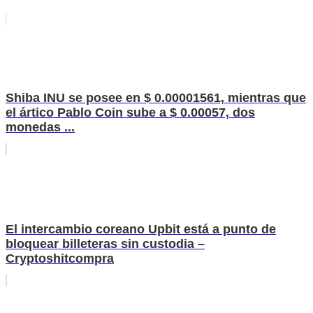
Shiba INU se posee en $ 0.00001561, mientras que
el ártico Pablo Coin sube a $ 0.00057, dos
monedas ...
El intercambio coreano Upbit está a punto de
bloquear billeteras sin custodia –
Cryptoshitcompra