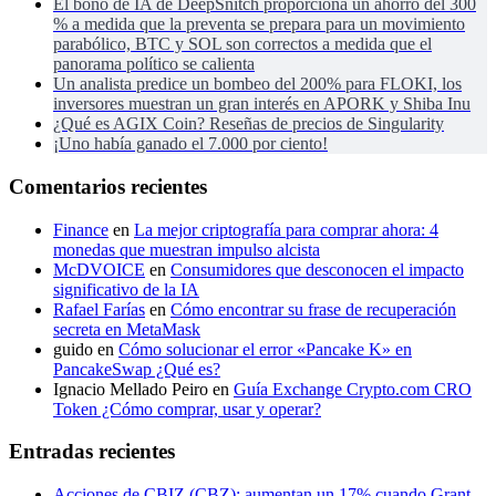
El bono de IA de DeepSnitch proporciona un ahorro del 300
% a medida que la preventa se prepara para un movimiento
parabólico, BTC y SOL son correctos a medida que el
panorama político se calienta
Un analista predice un bombeo del 200% para FLOKI, los
inversores muestran un gran interés en APORK y Shiba Inu
¿Qué es AGIX Coin? Reseñas de precios de Singularity
¡Uno había ganado el 7.000 por ciento!
Comentarios recientes
Finance
en
La mejor criptografía para comprar ahora: 4
monedas que muestran impulso alcista
McDVOICE
en
Consumidores que desconocen el impacto
significativo de la IA
Rafael Farías
en
Cómo encontrar su frase de recuperación
secreta en MetaMask
guido
en
Cómo solucionar el error «Pancake K» en
PancakeSwap ¿Qué es?
Ignacio Mellado Peiro
en
Guía Exchange Crypto.com CRO
Token ¿Cómo comprar, usar y operar?
Entradas recientes
Acciones de CBIZ (CBZ): aumentan un 17% cuando Grant