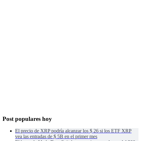
Post populares hoy
El precio de XRP podría alcanzar los $ 26 si los ETF XRP
vea las entradas de $ 5B en el primer mes