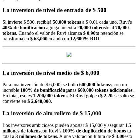
La inversión de nivel de entrada de $ 500
Si invierte $ 500, recibirá
50,000 tokens
a $ 0.01 cada uno. Ruvi’s
40% de bonificación
agrega un extra
20,000 tokens
total
70,000
tokens
. Cuando el valor de Ruvi alcanza
$ 0.90
tu retención se
transforma en
$ 63,000
creando un
12,600% ROI
!
La inversión de nivel medio de $ 6,000
Para una inversión de $ 6,000, se bollo
600,000 tokens
y con un
increíble
100% de bonificación
ganas
600,000 tokens adicionales
.
En total, eso es
1,200,000 tokens
. Si Ruvi golpea
$ 2.20
ese salto se
convierte en
$ 2,640,000
.
La inversión de alto rollero de $ 15,000
Los inversores ambiciosos pueden apostar $ 15,000 y asegurar
1.5
millones de tokens
con Ruvi’s
100% de duplicación de bonos
tu
total a
3 millones de tokens
. A una valoración futura de
$ 3.00
esto