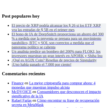
Post populares hoy
El precio de XRP podría alcanzar los $ 26 si los ETF XRP
vea las entradas de $ 5B en el primer mes
El bono de IA de DeepSnitch proporciona un ahorro del 300
% a medida que la preventa se prepara para un movimiento
parabólico, BTC y SOL son correctos a medida que el
panorama político se calienta
Un analista predice un bombeo del 200% para FLOKI, los
inversores muestran un gran interés en APORK y Shiba Inu
¿Qué es AGIX Coin? Reseñas de precios de Singularity
¡Uno había ganado el 7.000 por ciento!
Comentarios recientes
Finance
en
La mejor criptografía para comprar ahora: 4
monedas que muestran impulso alcista
McDVOICE
en
Consumidores que desconocen el impacto
significativo de la IA
Rafael Farías
en
Cómo encontrar su frase de recuperación
secreta en MetaMask