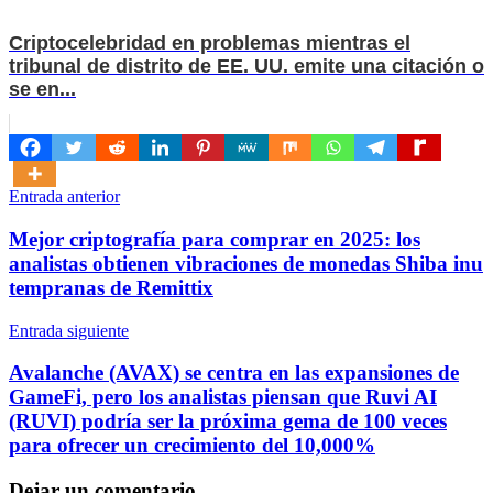
Criptocelebridad en problemas mientras el
tribunal de distrito de EE. UU. emite una citación o
se en...
Navegación
Entrada anterior
de
Mejor criptografía para comprar en 2025: los
entradas
analistas obtienen vibraciones de monedas Shiba inu
tempranas de Remittix
Entrada siguiente
Avalanche (AVAX) se centra en las expansiones de
GameFi, pero los analistas piensan que Ruvi AI
(RUVI) podría ser la próxima gema de 100 veces
para ofrecer un crecimiento del 10,000%
Dejar un comentario