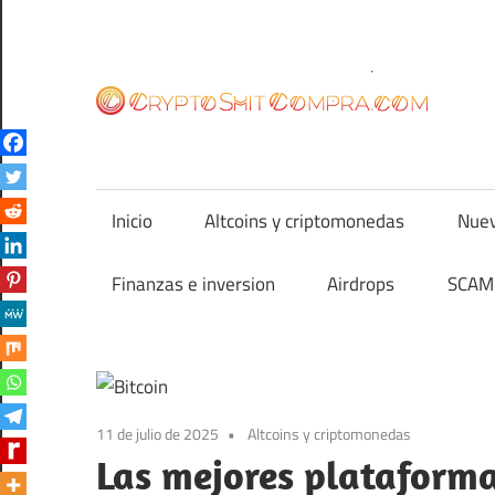
Saltar
al
contenido
cr
Inicio
Altcoins y criptomonedas
Nuev
Finanzas e inversion
Airdrops
SCAM 
11 de julio de 2025
Altcoins y criptomonedas
Las mejores plataforma