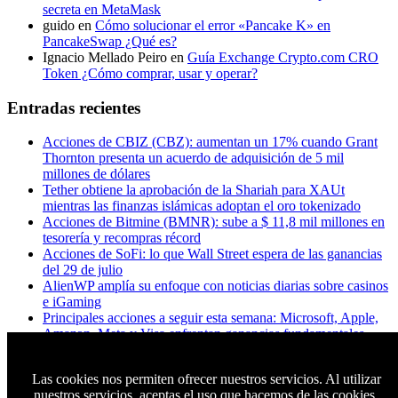
secreta en MetaMask
guido
en
Cómo solucionar el error «Pancake K» en
PancakeSwap ¿Qué es?
Ignacio Mellado Peiro
en
Guía Exchange Crypto.com CRO
Token ¿Cómo comprar, usar y operar?
Entradas recientes
Acciones de CBIZ (CBZ): aumentan un 17% cuando Grant
Thornton presenta un acuerdo de adquisición de 5 mil
millones de dólares
Tether obtiene la aprobación de la Shariah para XAUt
mientras las finanzas islámicas adoptan el oro tokenizado
Acciones de Bitmine (BMNR): sube a $ 11,8 mil millones en
tesorería y recompras récord
Acciones de SoFi: lo que Wall Street espera de las ganancias
del 29 de julio
AlienWP amplía su enfoque con noticias diarias sobre casinos
e iGaming
Principales acciones a seguir esta semana: Microsoft, Apple,
Amazon, Meta y Visa enfrentan ganancias fundamentales
¿A los titulares de XRP realmente les importa Ripple? Esto es
lo que dicen los datos
Las cookies nos permiten ofrecer nuestros servicios. Al utilizar
Apple quiere chips chinos. Micron dice que no. Trump tiene
nuestros servicios, aceptas el uso que hacemos de las cookies.
que elegir un bando.