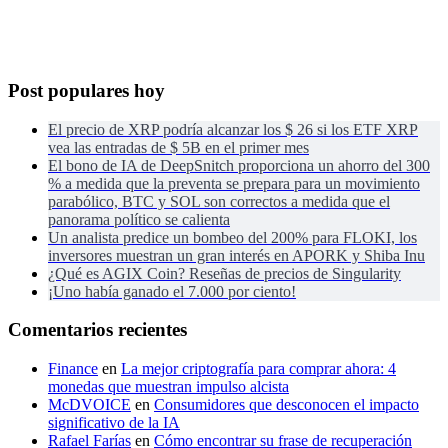
Post populares hoy
El precio de XRP podría alcanzar los $ 26 si los ETF XRP
vea las entradas de $ 5B en el primer mes
El bono de IA de DeepSnitch proporciona un ahorro del 300
% a medida que la preventa se prepara para un movimiento
parabólico, BTC y SOL son correctos a medida que el
panorama político se calienta
Un analista predice un bombeo del 200% para FLOKI, los
inversores muestran un gran interés en APORK y Shiba Inu
¿Qué es AGIX Coin? Reseñas de precios de Singularity
¡Uno había ganado el 7.000 por ciento!
Comentarios recientes
Finance
en
La mejor criptografía para comprar ahora: 4
monedas que muestran impulso alcista
McDVOICE
en
Consumidores que desconocen el impacto
significativo de la IA
Rafael Farías
en
Cómo encontrar su frase de recuperación