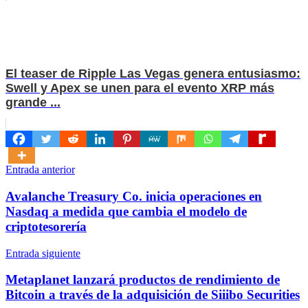
El teaser de Ripple Las Vegas genera entusiasmo:
Swell y Apex se unen para el evento XRP más
grande ...
Navegación
Entrada anterior
de
Avalanche Treasury Co. inicia operaciones en
entradas
Nasdaq a medida que cambia el modelo de
criptotesorería
Entrada siguiente
Metaplanet lanzará productos de rendimiento de
Bitcoin a través de la adquisición de Siiibo Securities