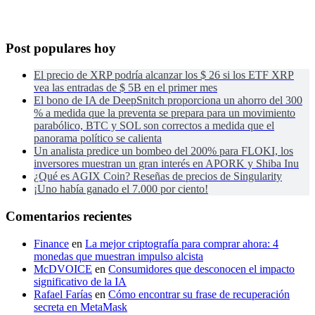
Post populares hoy
El precio de XRP podría alcanzar los $ 26 si los ETF XRP
vea las entradas de $ 5B en el primer mes
El bono de IA de DeepSnitch proporciona un ahorro del 300
% a medida que la preventa se prepara para un movimiento
parabólico, BTC y SOL son correctos a medida que el
panorama político se calienta
Un analista predice un bombeo del 200% para FLOKI, los
inversores muestran un gran interés en APORK y Shiba Inu
¿Qué es AGIX Coin? Reseñas de precios de Singularity
¡Uno había ganado el 7.000 por ciento!
Comentarios recientes
Finance
en
La mejor criptografía para comprar ahora: 4
monedas que muestran impulso alcista
McDVOICE
en
Consumidores que desconocen el impacto
significativo de la IA
Rafael Farías
en
Cómo encontrar su frase de recuperación
secreta en MetaMask