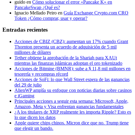
guido
en
Cómo solucionar el error «Pancake K» en
PancakeSwap ¿Qué es?
Ignacio Mellado Peiro
en
Guía Exchange Crypto.com CRO
Token ¿Cómo comprar, usar y operar?
Entradas recientes
Acciones de CBIZ (CBZ): aumentan un 17% cuando Grant
Thornton presenta un acuerdo de adquisición de 5 mil
millones de dólares
Tether obtiene la aprobación de la Shariah para XAUt
mientras las finanzas islámicas adoptan el oro tokenizado
Acciones de Bitmine (BMNR): sube a $ 11,8 mil millones en
tesorería y recompras récord
Acciones de SoFi: lo que Wall Street espera de las ganancias
del 29 de julio
AlienWP amplía su enfoque con noticias diarias sobre casinos
e iGaming
Principales acciones a seguir esta semana: Microsoft, Apple,
Amazon, Meta y Visa enfrentan ganancias fundamentales
¿A los titulares de XRP realmente les importa Ripple? Esto es
lo que dicen los datos
Apple quiere chips chinos. Micron dice que no. Trump tiene
que elegir un bando.