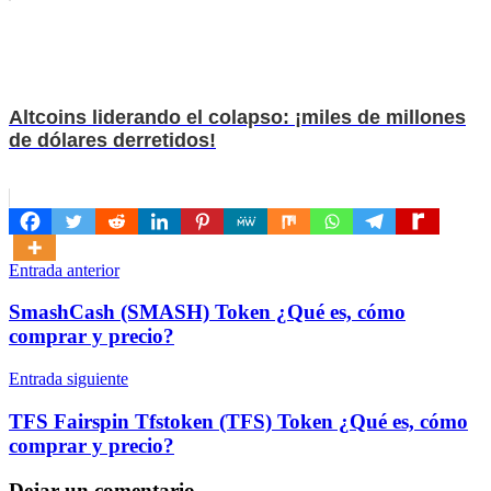
Altcoins liderando el colapso: ¡miles de millones
de dólares derretidos!
Navegación
Entrada anterior
de
SmashCash (SMASH) Token ¿Qué es, cómo
entradas
comprar y precio?
Entrada siguiente
TFS Fairspin Tfstoken (TFS) Token ¿Qué es, cómo
comprar y precio?
Dejar un comentario