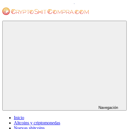
Saltar
al
contenido
cryptoshitcompra.com
Navegación
Inicio
Altcoins y criptomonedas
Nuevas shitcoins