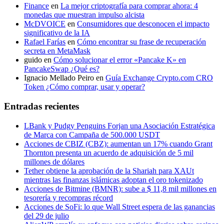
Finance
en
La mejor criptografía para comprar ahora: 4
monedas que muestran impulso alcista
McDVOICE
en
Consumidores que desconocen el impacto
significativo de la IA
Rafael Farías
en
Cómo encontrar su frase de recuperación
secreta en MetaMask
guido
en
Cómo solucionar el error «Pancake K» en
PancakeSwap ¿Qué es?
Ignacio Mellado Peiro
en
Guía Exchange Crypto.com CRO
Token ¿Cómo comprar, usar y operar?
Entradas recientes
LBank y Pudgy Penguins Forjan una Asociación Estratégica
de Marca con Campaña de 500.000 USDT
Acciones de CBIZ (CBZ): aumentan un 17% cuando Grant
Thornton presenta un acuerdo de adquisición de 5 mil
millones de dólares
Tether obtiene la aprobación de la Shariah para XAUt
mientras las finanzas islámicas adoptan el oro tokenizado
Acciones de Bitmine (BMNR): sube a $ 11,8 mil millones en
tesorería y recompras récord
Acciones de SoFi: lo que Wall Street espera de las ganancias
del 29 de julio