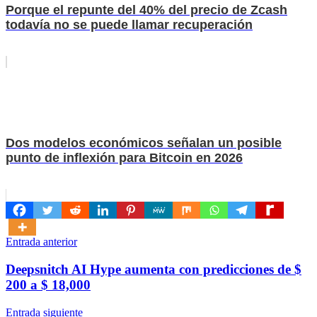
Porque el repunte del 40% del precio de Zcash
todavía no se puede llamar recuperación
Dos modelos económicos señalan un posible
punto de inflexión para Bitcoin en 2026
Navegación
Entrada anterior
de
Deepsnitch AI Hype aumenta con predicciones de $
entradas
200 a $ 18,000
Entrada siguiente