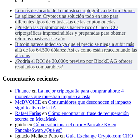
Lo más destacado de la industria criptográfica de Tim Draper
La aplicación Crypto: una solución todo en uno para
diferentes tipos de entusiastas de las criptomonedas
¿Pueden las criptomonedas hacerte rico? Cinco ICO
criptográficas imprescindibles y preparadas para obtener
retornos masivos este año
Bitcoin parece indeciso ya que el precio se niega a subir más
allá de los 64.500 dólares; Así es como están reaccionando las
altcoins
¿Podría el ROI de 30.000x previsto por BlockDAG ofrecer
resultados comparables?
Comentarios recientes
Finance
en
La mejor criptografía para comprar ahora: 4
monedas que muestran impulso alcista
McDVOICE
en
Consumidores que desconocen el impacto
significativo de la IA
Rafael Farías
en
Cómo encontrar su frase de recuperación
secreta en MetaMask
guido
en
Cómo solucionar el error «Pancake K» en
PancakeSwap ¿Qué es?
Ignacio Mellado Peiro
en
Guía Exchange Crypto.com CRO