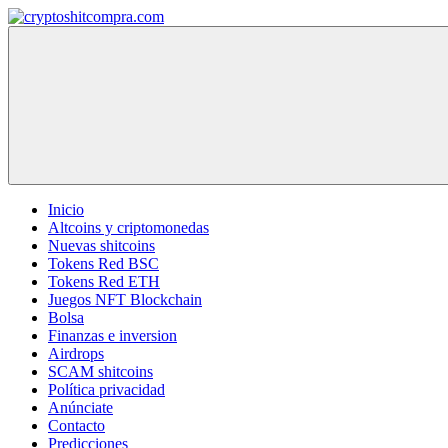
Saltar
al
cryptoshitcompra.com
contenido
Inicio
Altcoins y criptomonedas
Nuevas shitcoins
Tokens Red BSC
Tokens Red ETH
Juegos NFT Blockchain
Bolsa
Finanzas e inversion
Airdrops
SCAM shitcoins
Política privacidad
Anúnciate
Contacto
Predicciones