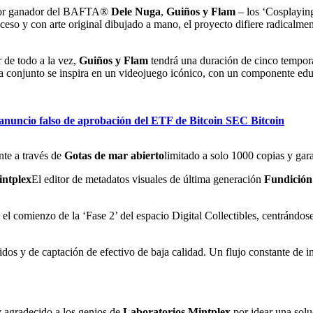
dor ganador del BAFTA®
Dele Nuga
,
Guiños y Flam
– los ‘Cosplayin
ceso y con arte original dibujado a mano, el proyecto difiere radicalm
 de todo a la vez,
Guiños y Flam
tendrá una duración de cinco tempo
ada conjunto se inspira en un videojuego icónico, con un componente ed
anuncio falso de aprobación del ETF de Bitcoin SEC Bitcoin
nte a través de
Gotas de mar abierto
limitado a solo 1000 copias y gar
intplex
El editor de metadatos visuales de última generación
Fundición
el comienzo de la ‘Fase 2’ del espacio Digital Collectibles, centrándose 
s y de captación de efectivo de baja calidad. Un flujo constante de im
 agradecido a los genios de
Laboratorios Mintplex
por idear una solu