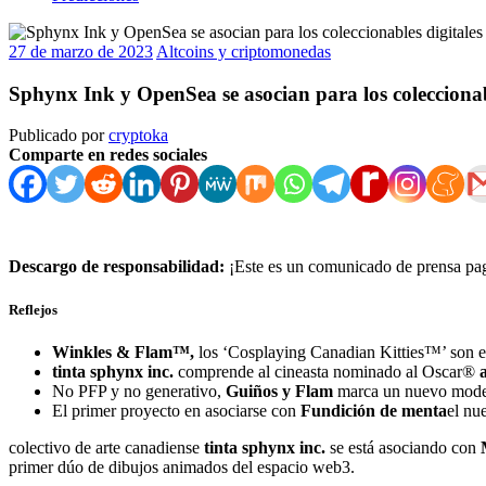
27 de marzo de 2023
Altcoins y criptomonedas
Sphynx Ink y OpenSea se asocian para los colecciona
Publicado por
cryptoka
Comparte en redes sociales
Descargo de responsabilidad:
¡Este es un comunicado de prensa pag
Reflejos
Winkles & Flam™,
los ‘Cosplaying Canadian Kitties™’ son e
tinta sphynx inc.
comprende al cineasta nominado al Oscar®
No PFP y no generativo,
Guiños y Flam
marca un nuevo modelo
El primer proyecto en asociarse con
Fundición de menta
el nu
colectivo de arte canadiense
tinta sphynx inc.
se está asociando con
primer dúo de dibujos animados del espacio web3.