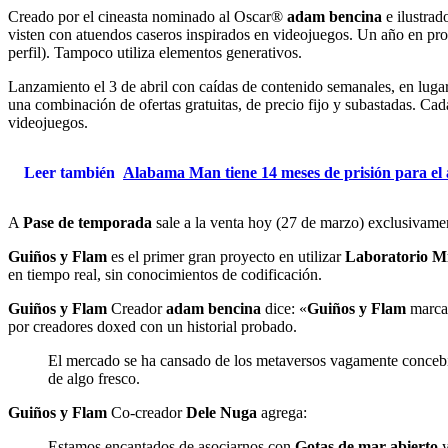
Creado por el cineasta nominado al Oscar®
adam bencina
e ilustra
visten con atuendos caseros inspirados en videojuegos. Un año en pro
perfil). Tampoco utiliza elementos generativos.
Lanzamiento el 3 de abril con caídas de contenido semanales, en lugar
una combinación de ofertas gratuitas, de precio fijo y subastadas. C
videojuegos.
Leer también
Alabama Man tiene 14 meses de prisión para el 
A
Pase de temporada
sale a la venta hoy (27 de marzo) exclusivame
Guiños y Flam
es el primer gran proyecto en utilizar
Laboratorio M
en tiempo real, sin conocimientos de codificación.
Guiños y Flam
Creador
adam bencina
dice: «
Guiños y Flam
marca 
por creadores doxed con un historial probado.
El mercado se ha cansado de los metaversos vagamente concebido
de algo fresco.
Guiños y Flam
Co-creador
Dele Nuga
agrega:
Estamos encantados de asociarnos con
Gotas de mar abierto
y