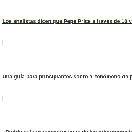
Los analistas dicen que Pepe Price a través de 10 v
Una guía para principiantes sobre el fenómeno de p
¿Podría esto provocar un auge de las criptomoned