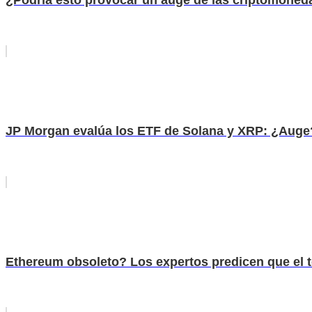
JP Morgan evalúa los ETF de Solana y XRP: ¿Auge
Ethereum obsoleto? Los expertos predicen que el tok