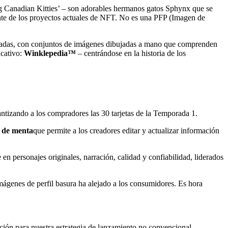
g Canadian Kitties’ – son adorables hermanos gatos Sphynx que se
ente de los proyectos actuales de NFT. No es una PFP (Imagen de
radas, con conjuntos de imágenes dibujadas a mano que comprenden
ucativo:
Winklepedia™
– centrándose en la historia de los
antizando a los compradores las 30 tarjetas de la Temporada 1.
 de menta
que permite a los creadores editar y actualizar información
en personajes originales, narración, calidad y confiabilidad, liderados
ágenes de perfil basura ha alejado a los consumidores. Es hora
ción para nuestra estrategia de lanzamiento no convencional.