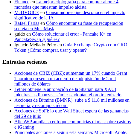
Finance
en
La mejor criptografía para comprar ahora: 4
monedas que muestran impulso alcista
McDVOICE
en
Consumidores que desconocen el impacto
significativo de la IA
Rafael Farías
en
Cómo encontrar su frase de recuperación
secreta en MetaMask
guido
en
Cómo solucionar el error «Pancake K» en
PancakeSwap ¿Qué es?
Ignacio Mellado Peiro
en
Guía Exchange Crypto.com CRO
Token ¿Cómo comprar, usar y operar?
Entradas recientes
Acciones de CBIZ (CBZ): aumentan un 17% cuando Grant
Thornton presenta un acuerdo de adquisición de 5 mil
millones de dólares
Tether obtiene la aprobación de la Shariah para XAUt
mientras las finanzas islámicas adoptan el oro tokenizado
Acciones de Bitmine (BMNR): sube a $ 11,8 mil millones en
tesorería y recompras récord
Acciones de SoFi: lo que Wall Street espera de las ganancias
del 29 de julio
AlienWP amplía su enfoque con noticias diarias sobre casinos
e iGaming
Principales acciones a seguir esta semana: Microsoft, Apple,