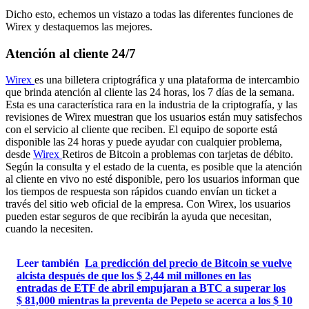
Dicho esto, echemos un vistazo a todas las diferentes funciones de
Wirex y destaquemos las mejores.
Atención al cliente 24/7
Wirex
es una billetera criptográfica y una plataforma de intercambio
que brinda atención al cliente las 24 horas, los 7 días de la semana.
Esta es una característica rara en la industria de la criptografía, y las
revisiones de Wirex muestran que los usuarios están muy satisfechos
con el servicio al cliente que reciben. El equipo de soporte está
disponible las 24 horas y puede ayudar con cualquier problema,
desde
Wirex
Retiros de Bitcoin a problemas con tarjetas de débito.
Según la consulta y el estado de la cuenta, es posible que la atención
al cliente en vivo no esté disponible, pero los usuarios informan que
los tiempos de respuesta son rápidos cuando envían un ticket a
través del sitio web oficial de la empresa. Con Wirex, los usuarios
pueden estar seguros de que recibirán la ayuda que necesitan,
cuando la necesiten.
Leer también
La predicción del precio de Bitcoin se vuelve
alcista después de que los $ 2,44 mil millones en las
entradas de ETF de abril empujaran a BTC a superar los
$ 81,000 mientras la preventa de Pepeto se acerca a los $ 10