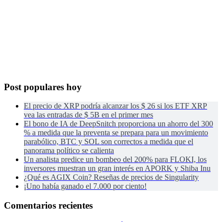
Post populares hoy
El precio de XRP podría alcanzar los $ 26 si los ETF XRP
vea las entradas de $ 5B en el primer mes
El bono de IA de DeepSnitch proporciona un ahorro del 300
% a medida que la preventa se prepara para un movimiento
parabólico, BTC y SOL son correctos a medida que el
panorama político se calienta
Un analista predice un bombeo del 200% para FLOKI, los
inversores muestran un gran interés en APORK y Shiba Inu
¿Qué es AGIX Coin? Reseñas de precios de Singularity
¡Uno había ganado el 7.000 por ciento!
Comentarios recientes