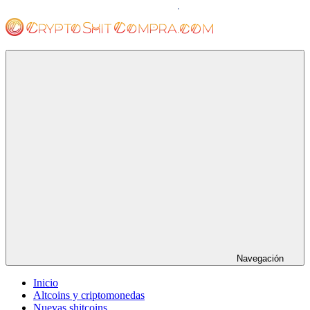
Saltar
al
contenido
cryptoshitcompra.com
Navegación
Inicio
Altcoins y criptomonedas
Nuevas shitcoins