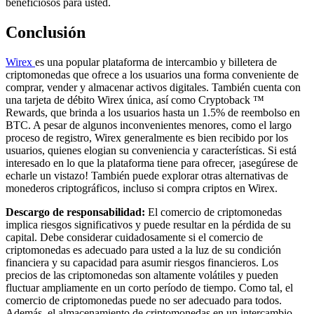
beneficiosos para usted.
Conclusión
Wirex
es una popular plataforma de intercambio y billetera de
criptomonedas que ofrece a los usuarios una forma conveniente de
comprar, vender y almacenar activos digitales. También cuenta con
una tarjeta de débito Wirex única, así como Cryptoback ™
Rewards, que brinda a los usuarios hasta un 1.5% de reembolso en
BTC. A pesar de algunos inconvenientes menores, como el largo
proceso de registro, Wirex generalmente es bien recibido por los
usuarios, quienes elogian su conveniencia y características. Si está
interesado en lo que la plataforma tiene para ofrecer, ¡asegúrese de
echarle un vistazo! También puede explorar otras alternativas de
monederos criptográficos, incluso si compra criptos en Wirex.
Descargo de responsabilidad:
El comercio de criptomonedas
implica riesgos significativos y puede resultar en la pérdida de su
capital. Debe considerar cuidadosamente si el comercio de
criptomonedas es adecuado para usted a la luz de su condición
financiera y su capacidad para asumir riesgos financieros. Los
precios de las criptomonedas son altamente volátiles y pueden
fluctuar ampliamente en un corto período de tiempo. Como tal, el
comercio de criptomonedas puede no ser adecuado para todos.
Además, el almacenamiento de criptomonedas en un intercambio