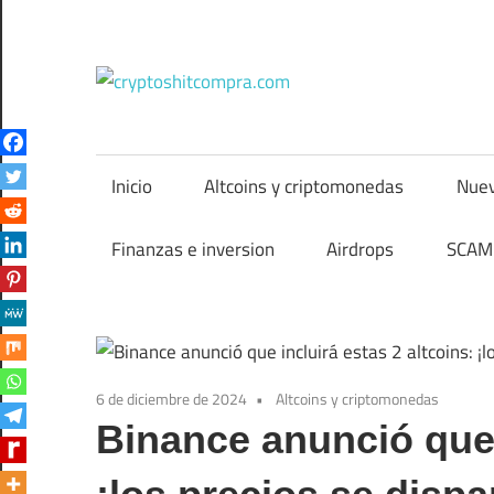
Saltar
al
contenido
cryptos
Inicio
Altcoins y criptomonedas
Nuev
Finanzas e inversion
Airdrops
SCAM 
6 de diciembre de 2024
Altcoins y criptomonedas
Binance anunció que i