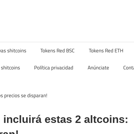
hitcompra.com
as shitcoins
Tokens Red BSC
Tokens Red ETH
shitcoins
Política privacidad
Anúnciate
Cont
ncluirá estas 2 altcoins: