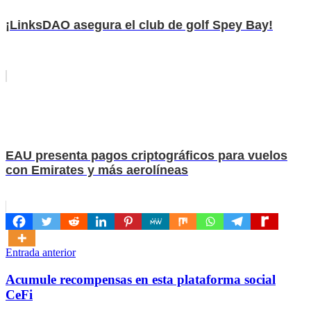
¡LinksDAO asegura el club de golf Spey Bay!
EAU presenta pagos criptográficos para vuelos
con Emirates y más aerolíneas
Navegación
Entrada anterior
de
Acumule recompensas en esta plataforma social
entradas
CeFi