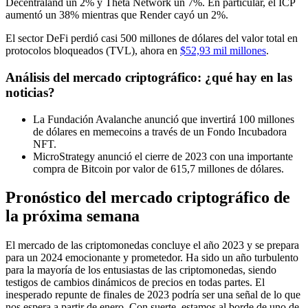
Decentraland un 2% y Theta Network un 7%. En particular, el ICP
aumentó un 38% mientras que Render cayó un 2%.
El sector DeFi perdió casi 500 millones de dólares del valor total en
protocolos bloqueados (TVL), ahora en
$52,93 mil millones
.
Análisis del mercado criptográfico: ¿qué hay en las
noticias?
La Fundación Avalanche anunció que invertirá 100 millones
de dólares en memecoins a través de un Fondo Incubadora
NFT.
MicroStrategy anunció el cierre de 2023 con una importante
compra de Bitcoin por valor de 615,7 millones de dólares.
Pronóstico del mercado criptográfico de
la próxima semana
El mercado de las criptomonedas concluye el año 2023 y se prepara
para un 2024 emocionante y prometedor. Ha sido un año turbulento
para la mayoría de los entusiastas de las criptomonedas, siendo
testigos de cambios dinámicos de precios en todas partes. El
inesperado repunte de finales de 2023 podría ser una señal de lo que
nos espera a partir de enero. Con suerte, estamos al borde de uno de