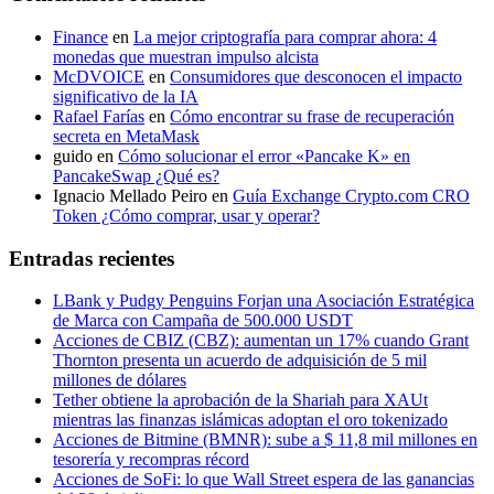
Finance
en
La mejor criptografía para comprar ahora: 4
monedas que muestran impulso alcista
McDVOICE
en
Consumidores que desconocen el impacto
significativo de la IA
Rafael Farías
en
Cómo encontrar su frase de recuperación
secreta en MetaMask
guido
en
Cómo solucionar el error «Pancake K» en
PancakeSwap ¿Qué es?
Ignacio Mellado Peiro
en
Guía Exchange Crypto.com CRO
Token ¿Cómo comprar, usar y operar?
Entradas recientes
LBank y Pudgy Penguins Forjan una Asociación Estratégica
de Marca con Campaña de 500.000 USDT
Acciones de CBIZ (CBZ): aumentan un 17% cuando Grant
Thornton presenta un acuerdo de adquisición de 5 mil
millones de dólares
Tether obtiene la aprobación de la Shariah para XAUt
mientras las finanzas islámicas adoptan el oro tokenizado
Acciones de Bitmine (BMNR): sube a $ 11,8 mil millones en
tesorería y recompras récord
Acciones de SoFi: lo que Wall Street espera de las ganancias