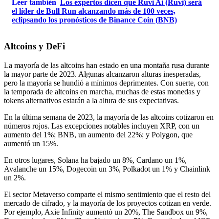
Leer también
Los expertos dicen que Ruvi Ai (Ruvi) será
el líder de Bull Run alcanzando más de 100 veces,
eclipsando los pronósticos de Binance Coin (BNB)
Altcoins y DeFi
La mayoría de las altcoins han estado en una montaña rusa durante
la mayor parte de 2023. Algunas alcanzaron alturas inesperadas,
pero la mayoría se hundió a mínimos deprimentes. Con suerte, con
la temporada de altcoins en marcha, muchas de estas monedas y
tokens alternativos estarán a la altura de sus expectativas.
En la última semana de 2023, la mayoría de las altcoins cotizaron en
números rojos. Las excepciones notables incluyen XRP, con un
aumento del 1%; BNB, un aumento del 22%; y Polygon, que
aumentó un 15%.
En otros lugares, Solana ha bajado un 8%, Cardano un 1%,
Avalanche un 15%, Dogecoin un 3%, Polkadot un 1% y Chainlink
un 2%.
El sector Metaverso comparte el mismo sentimiento que el resto del
mercado de cifrado, y la mayoría de los proyectos cotizan en verde.
Por ejemplo, Axie Infinity aumentó un 20%, The Sandbox un 9%,