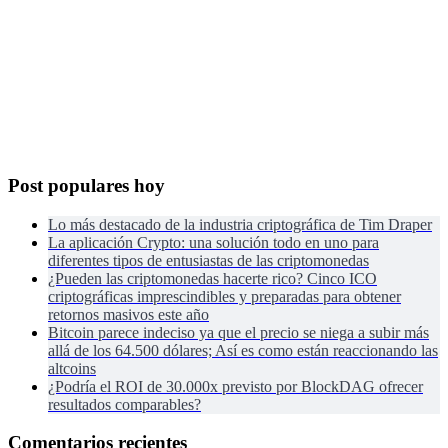
Post populares hoy
Lo más destacado de la industria criptográfica de Tim Draper
La aplicación Crypto: una solución todo en uno para
diferentes tipos de entusiastas de las criptomonedas
¿Pueden las criptomonedas hacerte rico? Cinco ICO
criptográficas imprescindibles y preparadas para obtener
retornos masivos este año
Bitcoin parece indeciso ya que el precio se niega a subir más
allá de los 64.500 dólares; Así es como están reaccionando las
altcoins
¿Podría el ROI de 30.000x previsto por BlockDAG ofrecer
resultados comparables?
Comentarios recientes