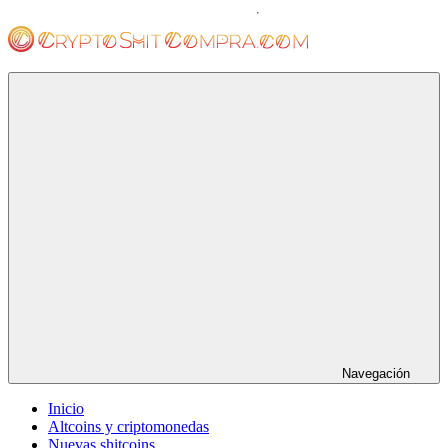
Saltar
al
contenido
cryptoshitcompra.com
Navegación
Inicio
Altcoins y criptomonedas
Nuevas shitcoins