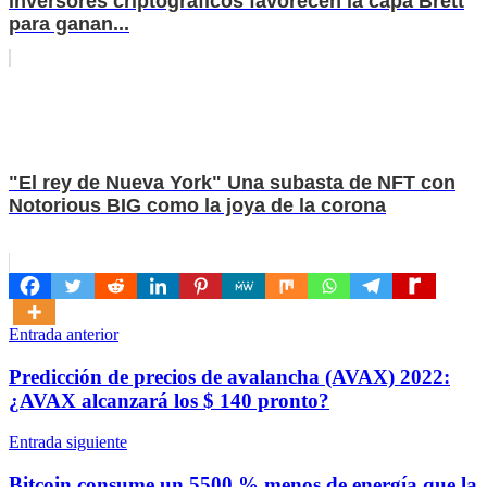
inversores criptográficos favorecen la capa Brett
para ganan...
"El rey de Nueva York" Una subasta de NFT con
Notorious BIG como la joya de la corona
Navegación
Entrada anterior
de
Predicción de precios de avalancha (AVAX) 2022:
entradas
¿AVAX alcanzará los $ 140 pronto?
Entrada siguiente
Bitcoin consume un 5500 % menos de energía que la