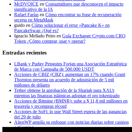
McDVOICE
en
Consumidores que desconocen el impacto
significativo de la IA
Rafael Farías
en
Cómo encontrar su frase de recuperación
secreta en MetaMask
guido
en
Cómo solucionar el error «Pancake K» en
PancakeSwap ¿Qué es?
Ignacio Mellado Peiro
en
Guía Exchange Crypto.com CRO
Token ¿Cómo comprar, usar y operar?
Entradas recientes
LBank y Pudgy Penguins Forjan una Asociación Estratégica
de Marca con Campaña de 500.000 USDT
Acciones de CBIZ (CBZ): aumentan un 17% cuando Grant
Thornton presenta un acuerdo de adquisición de 5 mil
millones de dólares
Tether obtiene la aprobación de la Shariah para XAUt
mientras las finanzas islámicas adoptan el oro tokenizado
Acciones de Bitmine (BMNR): sube a $ 11,8 mil millones en
tesorería y recompras récord
Acciones de SoFi: lo que Wall Street espera de las ganancias
del 29 de julio
AlienWP amplía su enfoque con noticias diarias sobre casinos
e iGaming