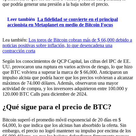
que podría generar una presión a la baja sobre el precio.
Leer también
La fidelidad se convierte en el principal
accionista en Metaplanet en medio de Bitcoin Focus
Lea también:
Los toros de Bitcoin cobran más de $ 66,000 debido a
noticias positivas sobre inflación, lo que desencadena una
contracción corta
Según los conocimientos de QCP Capital, las cifras del IPC de EE.
UU. provocaron una ruptura en varios activos de riesgo, lo que hizo
que BTC volviera a superar la marca de $ 66,000. Anticiparon un
impulso alcista que podría hacer que los precios volvieran a alcanzar
máximos de 74.000 dólares. Además, observaron una mayor
actividad de compra, y los inversores adquirieron entre 100.000 y
120.000 BTC Calls para diciembre de 2024.
¿Qué sigue para el precio de BTC?
Bitcoin superó el promedio móvil exponencial de 20 días en $
64,000, lo que indica que los alcistas han absorbido la oferta. Sin
embargo, el precio no logró mantener su impulso por encima de los