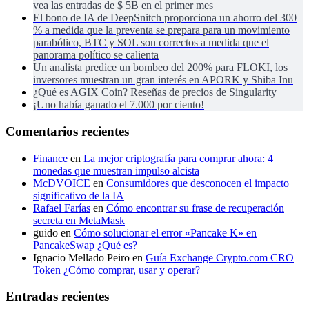
vea las entradas de $ 5B en el primer mes
El bono de IA de DeepSnitch proporciona un ahorro del 300
% a medida que la preventa se prepara para un movimiento
parabólico, BTC y SOL son correctos a medida que el
panorama político se calienta
Un analista predice un bombeo del 200% para FLOKI, los
inversores muestran un gran interés en APORK y Shiba Inu
¿Qué es AGIX Coin? Reseñas de precios de Singularity
¡Uno había ganado el 7.000 por ciento!
Comentarios recientes
Finance
en
La mejor criptografía para comprar ahora: 4
monedas que muestran impulso alcista
McDVOICE
en
Consumidores que desconocen el impacto
significativo de la IA
Rafael Farías
en
Cómo encontrar su frase de recuperación
secreta en MetaMask
guido
en
Cómo solucionar el error «Pancake K» en
PancakeSwap ¿Qué es?
Ignacio Mellado Peiro
en
Guía Exchange Crypto.com CRO
Token ¿Cómo comprar, usar y operar?
Entradas recientes