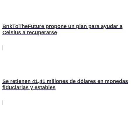
BnkToTheFuture propone un plan para ayudar a
Celsius a recuperarse
Se retienen 41,41 millones de dólares en monedas
fiduciarias y estables