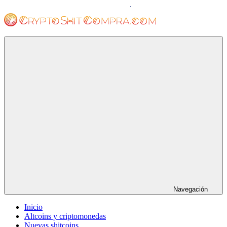
Saltar
al
contenido
cryptoshitcompra.com
Navegación
Inicio
Altcoins y criptomonedas
Nuevas shitcoins