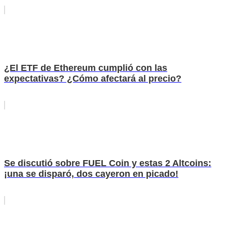
¿El ETF de Ethereum cumplió con las
expectativas? ¿Cómo afectará al precio?
Se discutió sobre FUEL Coin y estas 2 Altcoins:
¡una se disparó, dos cayeron en picado!