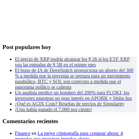
Post populares hoy
El precio de XRP podría alcanzar los $ 26 si los ETF XRP
vea las entradas de $ 5B en el primer mes
El bono de IA de DeepSnitch proporciona un ahorro del 300
% a medida que la preventa se prepara para un movimiento
parabólico, BTC y SOL son correctos a medida que el
panorama político se calienta
Un analista predice un bombeo del 200% para FLOKI, los
inversores muestran un gran interés en APORK y Shiba Inu
¿Qué es AGIX Coin? Reseñas de precios de Singularity
¡Uno había ganado el 7.000 por ciento!
Comentarios recientes
Finance
en
La mejor criptografía para comprar ahora: 4
monedas que muestran impulso alcista