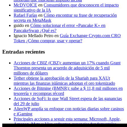
McDVOICE
en
Consumidores que desconocen el impacto
significativo de la IA
Rafael Farías
en
Cómo encontrar su frase de recuperación
secreta en MetaMask
guido
en
Cómo solucionar el error «Pancake K» en
PancakeSwap ¿Qué es?
Ignacio Mellado Peiro
en
Guía Exchange Crypto.com CRO
Token ¿Cómo comprar, usar y operar?
Entradas recientes
Acciones de CBIZ (CBZ): aumentan un 17% cuando Grant
Thornton presenta un acuerdo de adquisición de 5 mil
millones de dólares
Tether obtiene la aprobación de la Shariah para XAUt
mientras las finanzas islámicas adoptan el oro tokenizado
Acciones de Bitmine (BMNR): sube a $ 11,8 mil millones en
tesorería y recompras récord
Acciones de SoFi: lo que Wall Street espera de las ganancias
del 29 de julio
AlienWP amplía su enfoque con noticias diarias sobre casinos
e iGaming
Principales acciones a seguir esta semana: Microsoft, Apple,
Amazon, Meta y Visa enfrentan ganancias fundamentales