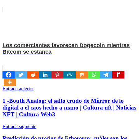
Los comerciantes favorecen Dogecoin mientras
Bitcoin se estanca
Navegación
Entrada anterior
de
1 -Bouth Analog: el salto crudo de Miirror de lo
entradas
digital a el caos hecho a mano | Cultura nft | Noticias
NFT | Cultura Web3
Entrada siguiente
Predicción de precios de Ethereum: cuáles son los