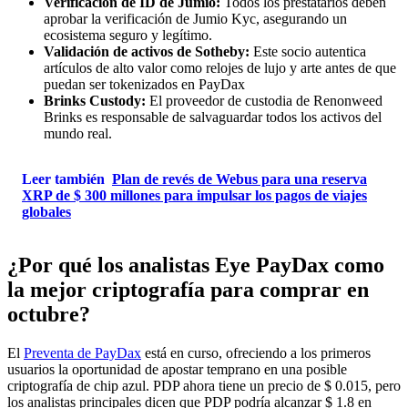
Verificación de ID de Jumio:
Todos los prestatarios deben
aprobar la verificación de Jumio Kyc, asegurando un
ecosistema seguro y legítimo.
Validación de activos de Sotheby:
Este socio autentica
artículos de alto valor como relojes de lujo y arte antes de que
puedan ser tokenizados en PayDax
Brinks Custody:
El proveedor de custodia de Renonweed
Brinks es responsable de salvaguardar todos los activos del
mundo real.
Leer también
Plan de revés de Webus para una reserva
XRP de $ 300 millones para impulsar los pagos de viajes
globales
¿Por qué los analistas Eye PayDax como
la mejor criptografía para comprar en
octubre?
El
Preventa de PayDax
está en curso, ofreciendo a los primeros
usuarios la oportunidad de apostar temprano en una posible
criptografía de chip azul. PDP ahora tiene un precio de $ 0.015, pero
los analistas principales dicen que PDP podría alcanzar $ 1.8 en