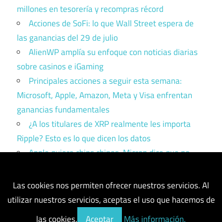
millones en tesorería y recompras récord
Acciones de SoFi: lo que Wall Street espera de
las ganancias del 29 de julio
AlienWP amplía su enfoque con noticias diarias
sobre casinos e iGaming
Principales acciones a seguir esta semana:
Microsoft, Apple, Amazon, Meta y Visa enfrentan
ganancias fundamentales
¿A los titulares de XRP realmente les importa
Ripple? Esto es lo que dicen los datos
Apple quiere chips chinos. Micron dice que no.
Trump tiene que elegir un bando.
Las cookies nos permiten ofrecer nuestros servicios. Al
utilizar nuestros servicios, aceptas el uso que hacemos de
las cookies.
Aceptar
Más información.