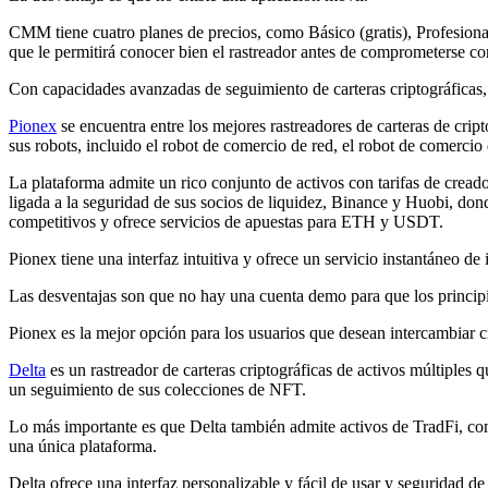
CMM tiene cuatro planes de precios, como Básico (gratis), Profesion
que le permitirá conocer bien el rastreador antes de comprometerse con
Con capacidades avanzadas de seguimiento de carteras criptográficas
Pionex
se encuentra entre los mejores rastreadores de carteras de cri
sus robots, incluido el robot de comercio de red, el robot de comercio
La plataforma admite un rico conjunto de activos con tarifas de cread
ligada a la seguridad de sus socios de liquidez, Binance y Huobi, d
competitivos y ofrece servicios de apuestas para ETH y USDT.
Pionex tiene una interfaz intuitiva y ofrece un servicio instantáneo d
Las desventajas son que no hay una cuenta demo para que los principia
Pionex es la mejor opción para los usuarios que desean intercambiar 
Delta
es un rastreador de carteras criptográficas de activos múltiples
un seguimiento de sus colecciones de NFT.
Lo más importante es que Delta también admite activos de TradFi, como
una única plataforma.
Delta ofrece una interfaz personalizable y fácil de usar y seguridad d