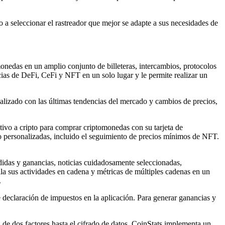
o a seleccionar el rastreador que mejor se adapte a sus necesidades de
omonedas en un amplio conjunto de billeteras, intercambios, protocolos
ias de DeFi, CeFi y NFT en un solo lugar y le permite realizar un
ualizado con las últimas tendencias del mercado y cambios de precios,
ctivo a cripto para comprar criptomonedas con su tarjeta de
nto personalizadas, incluido el seguimiento de precios mínimos de NFT.
rdidas y ganancias, noticias cuidadosamente seleccionadas,
lla sus actividades en cadena y métricas de múltiples cadenas en un
.
 declaración de impuestos en la aplicación.
Para generar ganancias y
 de dos factores hasta el cifrado de datos, CoinStats implementa un