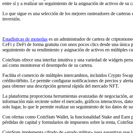
entre sí y a realizar un seguimiento de la asignación de activos de su c
Lo que sigue es una selección de los mejores rastreadores de carteras 
inversión.
Estadísticas de monedas
es un administrador de cartera de criptomoneda
CeFi y DeFi de forma gratuita con unos pocos clics desde una única p
seguimiento de su rendimiento y asignación de activos en múltiples cu
CoinStats ofrece una interfaz intuitiva y una variedad de widgets per
así como monitorear el desempeño de su cartera.
Facilita el comercio de múltiples intercambios, incluidos Crypto Swaps
crédito/débito. Le permite configurar notificaciones de precios y ale
para obtener una descripción general rápida del mercado NFT.
La plataforma proporciona herramientas avanzadas de negociación, anál
información más reciente sobre el mercado, gráficos interactivos, dat
solo lugar, lo que le permite realizar un seguimiento de los datos de su
Con ofertas como CoinStats Wallet, la funcionalidad Stake and Earn pa
pérdidas de capital y formularios de impuestos sobre la renta, CoinSta
CoinStats implementa cifrado de «grado militar» para garantizar que l