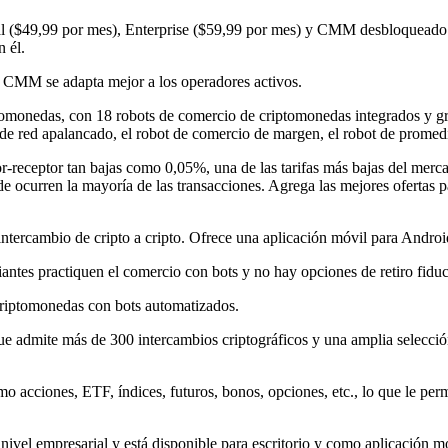
al ($49,99 por mes), Enterprise ($59,99 por mes) y CMM desbloqueado (
 él.
, CMM se adapta mejor a los operadores activos.
ptomonedas, con 18 robots de comercio de criptomonedas integrados y gr
 de red apalancado, el robot de comercio de margen, el robot de promedi
or-receptor tan bajas como 0,05%, una de las tarifas más bajas del mer
onde ocurren la mayoría de las transacciones. Agrega las mejores ofert
e intercambio de cripto a cripto. Ofrece una aplicación móvil para Andro
ntes practiquen el comercio con bots y no hay opciones de retiro fiduc
criptomonedas con bots automatizados.
 que admite más de 300 intercambios criptográficos y una amplia selecció
 acciones, ETF, índices, futuros, bonos, opciones, etc., lo que le perm
e nivel empresarial y está disponible para escritorio y como aplicación 