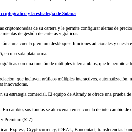
criptográfico y la estrategia de Solana
las criptomonedas de su cartera y le permite configurar alertas de preci
amientas de gestión de carteras y gráficos.
cripción a una cuenta premium desbloquea funciones adicionales y cuesta 
i, en una sola plataforma.
iptográficas con una función de múltiples intercambios, que le permite a
iación, que incluyen gráficos múltiples interactivos, automatización, neg
es innovadoras.
 su estrategia comercial. El equipo de Altrady te ofrece una prueba de 
. En cambio, sus fondos se almacenan en su cuenta de intercambio de cr
) y Premium ($57)
rican Express, Cryptocurrency, iDEAL, Bancontact, transferencias b