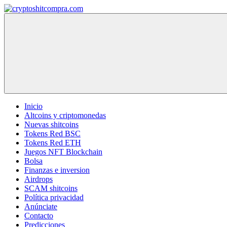
Saltar
al
cryptoshitcompra.com
contenido
Inicio
Altcoins y criptomonedas
Nuevas shitcoins
Tokens Red BSC
Tokens Red ETH
Juegos NFT Blockchain
Bolsa
Finanzas e inversion
Airdrops
SCAM shitcoins
Política privacidad
Anúnciate
Contacto
Predicciones