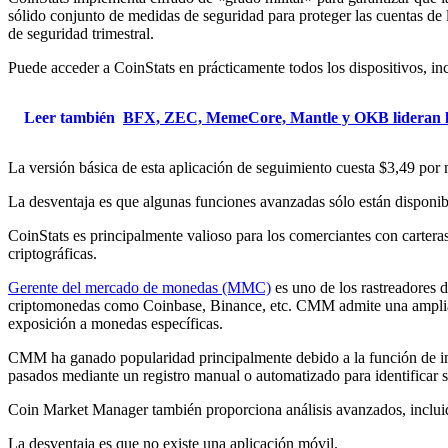
sólido conjunto de medidas de seguridad para proteger las cuentas de 
de seguridad trimestral.
Puede acceder a CoinStats en prácticamente todos los dispositivos, in
Leer también
BFX, ZEC, MemeCore, Mantle y OKB lideran la
La versión básica de esta aplicación de seguimiento cuesta $3,49 por
La desventaja es que algunas funciones avanzadas sólo están disponib
CoinStats es principalmente valioso para los comerciantes con carteras
criptográficas.
Gerente del mercado de monedas
(MMC)
es uno de los rastreadores d
criptomonedas como Coinbase, Binance, etc. CMM admite una amplia gam
exposición a monedas específicas.
CMM ha ganado popularidad principalmente debido a la función de impo
pasados ​​mediante un registro manual o automatizado para identificar s
Coin Market Manager también proporciona análisis avanzados, incluido
La desventaja es que no existe una aplicación móvil.