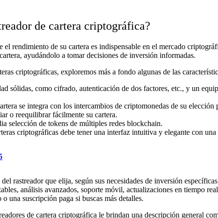
treador de cartera criptográfica?
e el rendimiento de su cartera es indispensable en el mercado criptográfi
 cartera, ayudándolo a tomar decisiones de inversión informadas.
eras criptográficas, exploremos más a fondo algunas de las característica
dad sólidas, como cifrado, autenticación de dos factores, etc., y un equi
cartera se integra con los intercambios de criptomonedas de su elección 
ar o reequilibrar fácilmente su cartera.
lia selección de tokens de múltiples redes blockchain.
teras criptográficas debe tener una interfaz intuitiva y elegante con un
5
del rastreador que elija, según sus necesidades de inversión específica
bles, análisis avanzados, soporte móvil, actualizaciones en tiempo real,
to o una suscripción paga si buscas más detalles.
treadores de cartera criptográfica le brindan una descripción general c