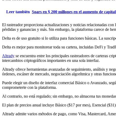
Leer también
Soars en $ 200 millones en el aumento de capital 
El rastreador proporciona actualizaciones y noticias relacionadas con 
pérdidas y ganancias y más. Sin embargo, la plataforma carece de herr
Delta es de uso gratuito si lo utiliza para funciones básicas. La sus
Delta es mejor para monitorear toda su cartera, incluidas DeFi y TradF
Altrady
se encuentra entre los principales rastreadores de carteras cr
intercambios criptográficos importantes en una sola interfaz.
Altrady ofrece herramientas avanzadas de seguimiento, análisis y negoc
órdenes, escáner de mercado, negociación algorítmica y otras funcion
Puede elegir un diseño de interfaz comercial Básico o Avanzado, según
comprometerte con la plataforma.
Al contrario, no está regulado; sin embargo, no almacena tus monedas
El plan de precios anual incluye Básico ($17 por mes), Esencial ($31
Altrady admite varios métodos de pago, como Visa, Mastercard, Ame