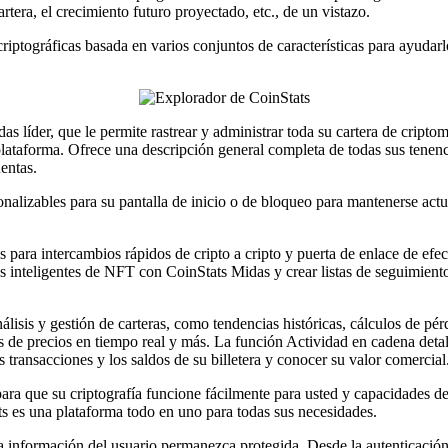
artera, el crecimiento futuro proyectado, etc., de un vistazo.
criptográficas basada en varios conjuntos de características para ayudarl
s líder, que le permite rastrear y administrar toda su cartera de cript
lataforma. Ofrece una descripción general completa de todas sus tenenc
entas.
sonalizables para su pantalla de inicio o de bloqueo para mantenerse act
 para intercambios rápidos de cripto a cripto y puerta de enlace de efe
rtas inteligentes de NFT con CoinStats Midas y crear listas de seguimie
isis y gestión de carteras, como tendencias históricas, cálculos de pé
os de precios en tiempo real y más. La función Actividad en cadena deta
s transacciones y los saldos de su billetera y conocer su valor comercial
ra que su criptografía funcione fácilmente para usted y capacidades de
ts es una plataforma todo en uno para todas sus necesidades.
a información del usuario permanezca protegida. Desde la autenticación